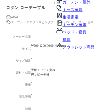
ガーデン・屋外
1 / 6
ロダン ローテーブル
キッズ家具
生活家電
ADAL
テーブル・デスク
リビングテーブル・ローテーブル・座卓
キッチン家電
ベッド・寝具
メーカー品番
-
建具
W600-1200 D600 H440mm
アウトレット商品
サイズ
-
サイズ補足
天板：ビーチ突板
素材・材質
脚：ビーチ材
-
重量
-
商品説明
特徴
-