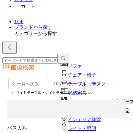
カート
TOP
ブランドから探す
カテゴリーから探す
画像検索
ソファ
外部サイトの商品をカートに追加
チェア・椅子
他のサイトで見つけた商品ページのURLを貼り付けて、カートに追加できます
テーブル・デスク
一覧へ戻る
ADAL
テーブル・デスク
収納家具
サイドテーブル・ナイトテーブル
パスカル
パーソナルブース・集中ブー
オフィスアクセサリー・備品
インテリア雑貨
1 / 3
パスカル
ライト・照明