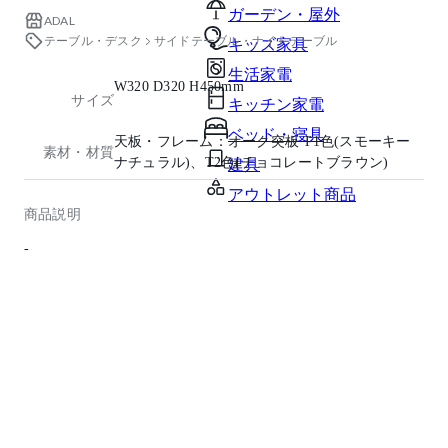
ガーデン・屋外
ADAL
テーブル・デスク
サイドテーブル・ナイトテーブル
キッズ家具
生活家電
W320 D320 H450mm
サイズ
キッチン家電
ベッド・寝具
天板・フレーム：オーク突板 T1色(スモーキー
素材・材質
ナチュラル)、T2色(チョコレートブラウン)
建具
アウトレット商品
商品説明
-