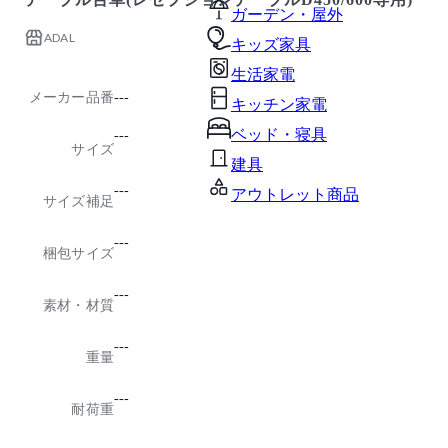
ガーデン・屋外
ADAL
キッズ家具
生活家電
メーカー品番
---
キッチン家電
ベッド・寝具
---
サイズ
建具
---
アウトレット商品
サイズ補足
---
梱包サイズ
---
素材・材質
---
重量
---
耐荷重