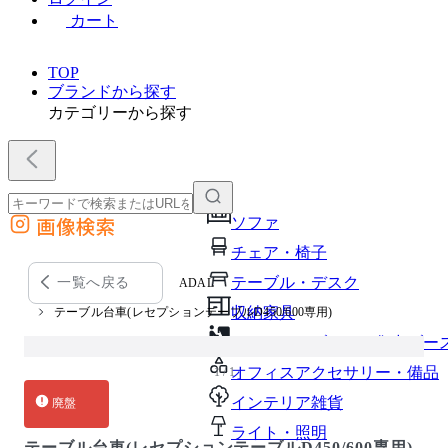
カート
TOP
ブランドから探す
カテゴリーから探す
画像検索
ソファ
外部サイトの商品をカートに追加
チェア・椅子
他のサイトで見つけた商品ページのURLを貼り付けて、カートに追加できます
テーブル・デスク
一覧へ戻る
ADAL
収納家具
テーブル台車(レセプションテーブルD450/600専用)
パーソナルブース・集中ブー
オフィスアクセサリー・備品
1 / 1
インテリア雑貨
廃盤
ライト・照明
テーブル台車(レセプションテーブルD450/600専用)