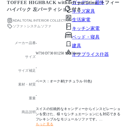
TOFFEE HIGHBACK with left partition /トフィー
ガーデン・屋外
ハイバック 左パーティション付き
キッズ家具
生活家電
ADAL TOTAL INTERIOR COLLECTION
ソファ
システムソファ
キッチン家電
ベッド・寝具
メーカー品番
-
建具
W730 D730 H1250 SH430mm
オフプライス什器
サイズ
-
サイズ補足
ベース：オーク材(ナチュラル 01⾊)
素材・材質
-
重量
スイスの伝統的なキャンディーからインスピレーショ
商品説明
ンを受けた、様々なシチュエーションにも対応できる
フレキシブルなモジュールソファです。
もっと見る
ベースの無垢材の温かみある質感がワークプレイスに