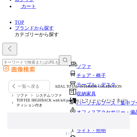
カート
TOP
ブランドから探す
カテゴリーから探す
ソファ
画像検索
外部サイトの商品をカートに追加
チェア・椅子
他のサイトで見つけた商品ページのURLを貼り付けて、カートに追加できます
テーブル・デスク
一覧へ戻る
ADAL TOTAL INTERIOR COLLECTION
収納家具
ソファ
システムソファ
TOFFEE HIGHBACK with left partition /トフィー ハイバック 左パー
パーソナルブース・集中ブ
ティション付き
オフィスアクセサリー・備
インテリア雑貨
ライト・照明
1 / 3