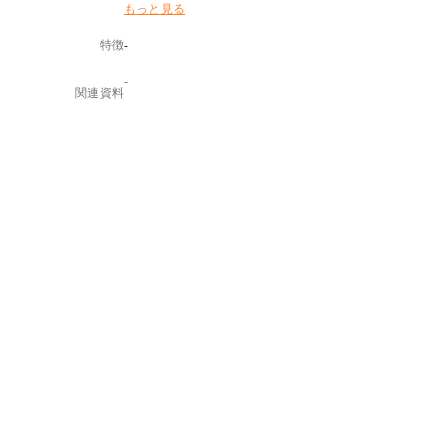
もっと見る
温かみのあるナチュラルな台輪と合わさり、その場所
に柔らかな空気感を生み出します。
特徴
-
背クッションがセパレートになっていることで、自然
とソーシャルディスタンスを促す、ニューノーマルな
-
デザインです。
関連資料
※張分でのご注文の際は、ランク上位の張地でカート
に商品追加の上、備考欄に張分部位と張地品番をご記
載ください。