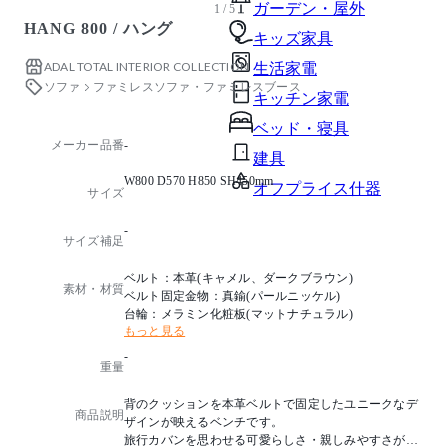
ガーデン・屋外
1 / 5
HANG 800 / ハング
キッズ家具
ADAL TOTAL INTERIOR COLLECTION
生活家電
ソファ
ファミレスソファ・ファミレスブース
キッチン家電
ベッド・寝具
メーカー品番
-
建具
W800 D570 H850 SH450mm
オフプライス什器
サイズ
-
サイズ補足
ベルト：本革(キャメル、ダークブラウン)
素材・材質
ベルト固定金物：真鍮(パールニッケル)
台輪：メラミン化粧板(マットナチュラル)
もっと見る
-
重量
背のクッションを本革ベルトで固定したユニークなデ
商品説明
ザインが映えるベンチです。
旅行カバンを思わせる可愛らしさ・親しみやすさが、