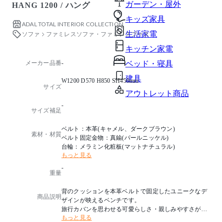
ガーデン・屋外
HANG 1200 / ハング
キッズ家具
ADAL TOTAL INTERIOR COLLECTION
生活家電
ソファ
ファミレスソファ・ファミレスブース
キッチン家電
メーカー品番
-
ベッド・寝具
建具
W1200 D570 H850 SH450mm
サイズ
アウトレット商品
-
サイズ補足
ベルト：本革(キャメル、ダークブラウン)
素材・材質
ベルト固定金物：真鍮(パールニッケル)
台輪：メラミン化粧板(マットナチュラル)
もっと見る
-
重量
背のクッションを本革ベルトで固定したユニークなデ
商品説明
ザインが映えるベンチです。
旅行カバンを思わせる可愛らしさ・親しみやすさが、
もっと見る
温かみのあるナチュラルな台輪と合わさり、その場所