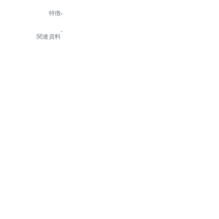
に柔らかな空気感を生み出します。
特徴
-
背クッションがセパレートになっていることで、自然
とソーシャルディスタンスを促す、ニューノーマルな
-
デザインです。
関連資料
※張分でのご注文の際は、ランク上位の張地でカート
に商品追加の上、備考欄に張分部位と張地品番をご記
載ください。
才数ランクC