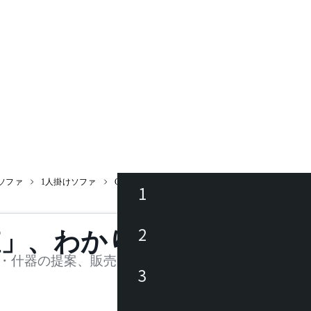
ソファ
1人掛けソファ
CROSSLEG 1seater / クロスレグ 1 人掛
1
ース
2
値」、わかります。
品
・什器の提案、販売を行う法人様および個人事業主
3