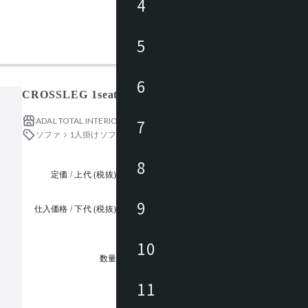
4
5
6
CROSSLEG 1seater / クロスレグ 1 人掛
ADAL TOTAL INTERIOR COLLECTION
7
ソファ
1人掛けソファ
8
定価 / 上代 (税抜)
都度見積
9
仕入価格 / 下代 (税抜)
¥
10
1
数量
11