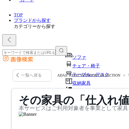
TOP
ブランドから探す
カテゴリーから探す
ソファ
画像検索
外部サイトの商品をカートに追加
チェア・椅子
他のサイトで見つけた商品ページのURLを貼り付けて、カートに追加できます
テーブル・デスク
一覧へ戻る
ADAL TOTAL INTERIOR COLLECTION
収納家具
パーソナルブース・集中ブ
その家具の「仕入れ
オフィスアクセサリー・備
本サービスはご利用対象者を事業として家具
インテリア雑貨
ライト・照明
ガーデン・屋外