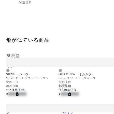
関連資料
形が似ている商品
廃盤
SIEVE （シーヴ）
OKAMURA （オカムラ）
SIEVE モンス ソファ オットマン
Cefiro スツール / セフィーロ
定価/上代:
定価/上代:
¥48,000 ~
都度見積
仕入価格/下代:
仕入価格/下代:
¥
¥