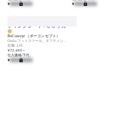
¥
¥
BoConcept （ボーコンセプト）
Osaka フットスツール、タフティングシート / オオサカ
定価/上代:
¥72,640 ~
仕入価格/下代:
¥