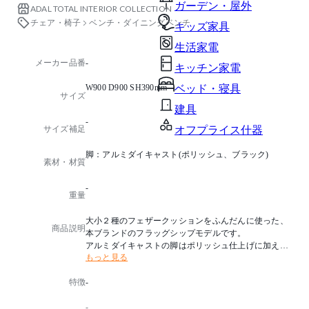
ガーデン・屋外
ADAL TOTAL INTERIOR COLLECTION
チェア・椅子
ベンチ・ダイニングベンチ
キッズ家具
生活家電
メーカー品番
-
キッチン家電
W900 D900 SH390mm
ベッド・寝具
サイズ
建具
-
サイズ補足
オフプライス什器
脚：アルミダイキャスト(ポリッシュ、ブラック)
素材・材質
-
重量
大小２種のフェザークッションをふんだんに使った、
商品説明
本ブランドのフラッグシップモデルです。
アルミダイキャストの脚はポリッシュ仕上げに加えて
もっと見る
、黒脚タイプを追加し、より旬なインテリアとの調和
を図れるようにいたしました。
特徴
-
至高のリチャージスペース演出にいかがでしょうか。
-