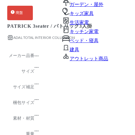
1 / 6
ガーデン・屋外
廃盤
キッズ家具
生活家電
PATRICK 3seater / パトリック3人掛
キッチン家電
ADAL TOTAL INTERIOR COLLECTION
ベッド・寝具
建具
メーカー品番
---
アウトレット商品
---
サイズ
---
サイズ補足
---
梱包サイズ
---
素材・材質
---
重量