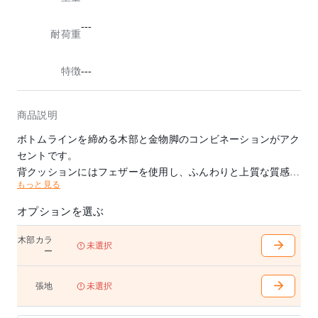
---
耐荷重
特徴
---
商品説明
ボトムラインを締める木部と金物脚のコンビネーションがアク
セントです。
背クッションにはフェザーを使用し、ふんわりと上質な質感と
もっと見る
なっています。
上品なクッション性と耐久性が特徴のモダンなソファです。
オプションを選ぶ
お客様をお迎えする特別なソファとしてエントランスや応接室
にいかがでしょうか。
木部カラ
未選択
ー
張地
未選択