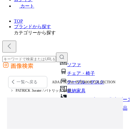
カート
TOP
ブランドから探す
カテゴリーから探す
画像検索
ソファ
外部サイトの商品をカートに追加
チェア・椅子
他のサイトで見つけた商品ページのURLを貼り付けて、カートに追加できます
テーブル・デスク
一覧へ戻る
ADAL TOTAL INTERIOR COLLECTION
収納家具
PATRICK 3seater / パトリック3人掛
パーソナルブース・集中ブー
オフィスアクセサリー・備品
インテリア雑貨
ライト・照明