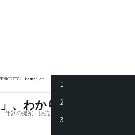
FENICOTTOⅡ 1seater / フェニコットⅡ 1人掛
1
ース
2
値」、わかります。
品
・什器の提案、販売を行う法人様および個人事業主
3