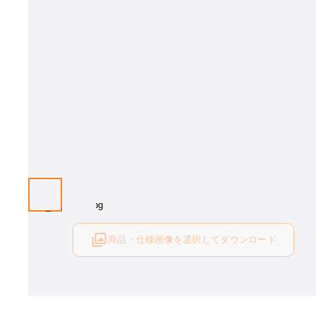
画像はイメージとなります［脚カラー：ブラック、張地：N.C. NC-025(
ク)］。 脚カラー・張地をお選び下さい。
商品・仕様画像を選択してダウンロード
ログイン後にご利用可能です