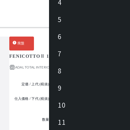
4
5
6
廃盤
7
FENICOTTOⅡ 1seater / フェニコットⅡ 1人掛
ADAL TOTAL INTERIOR COLLECTION
8
定価 / 上代 (税抜)
¥116,000 ~
9
仕入価格 / 下代 (税抜)
¥
10
1
11
数量