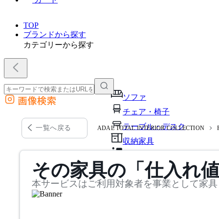
TOP
ブランドから探す
カテゴリーから探す
ソファ
画像検索
外部サイトの商品をカートに追加
チェア・椅子
他のサイトで見つけた商品ページのURLを貼り付けて、カートに追加できます
テーブル・デスク
一覧へ戻る
ADAL TOTAL INTERIOR COLLECTION
収納家具
パーソナルブース・集中ブ
その家具の「仕入れ
オフィスアクセサリー・備
本サービスはご利用対象者を事業として家具
インテリア雑貨
ライト・照明
ガーデン・屋外