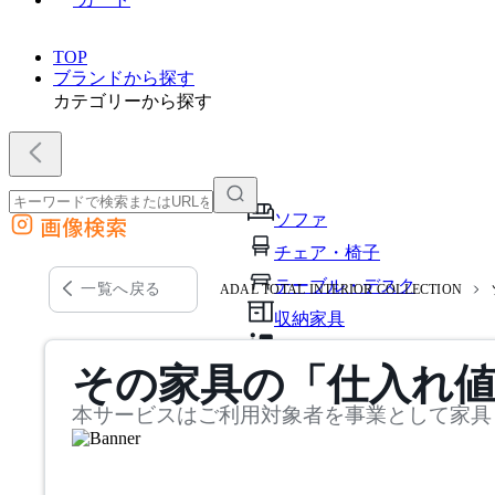
TOP
ブランドから探す
カテゴリーから探す
ソファ
画像検索
外部サイトの商品をカートに追加
チェア・椅子
他のサイトで見つけた商品ページのURLを貼り付けて、カートに追加できます
テーブル・デスク
一覧へ戻る
ADAL TOTAL INTERIOR COLLECTION
収納家具
パーソナルブース・集中ブ
その家具の「仕入れ
オフィスアクセサリー・備
本サービスはご利用対象者を事業として家具
インテリア雑貨
ライト・照明
ガーデン・屋外