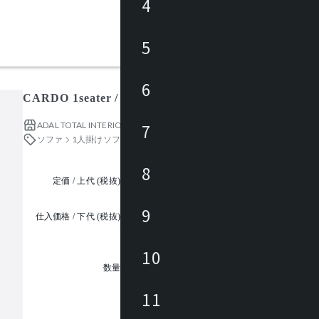
4
5
6
CARDO 1seater / カルド 1⼈掛
ADAL TOTAL INTERIOR COLLECTION
7
ソファ
1人掛けソファ
8
定価 / 上代 (税抜)
都度見積
9
仕入価格 / 下代 (税抜)
¥
10
1
数量
11