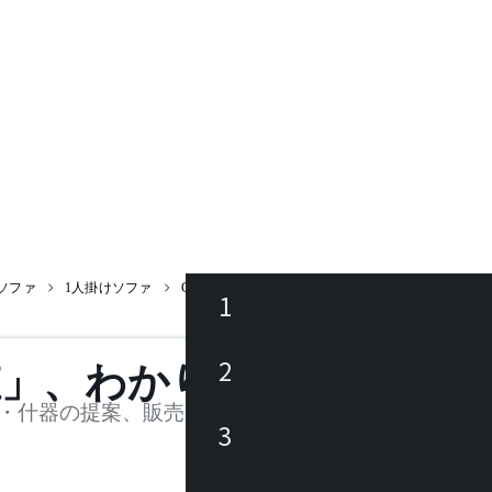
ソファ
1人掛けソファ
CARDO 1seater / カルド 1⼈掛
1
ース
2
値」、わかります。
品
・什器の提案、販売を行う法人様および個人事業主
3