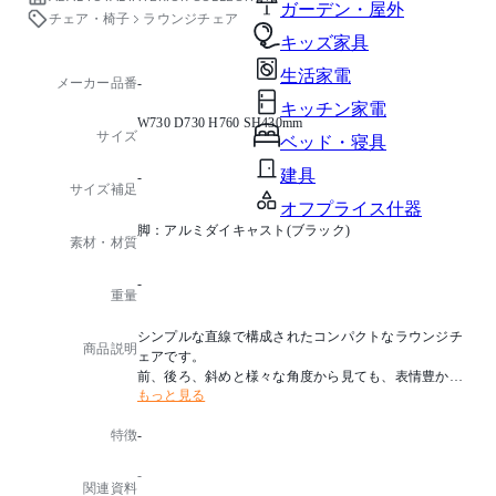
ガーデン・屋外
チェア・椅子
ラウンジチェア
キッズ家具
生活家電
メーカー品番
-
キッチン家電
W730 D730 H760 SH430mm
サイズ
ベッド・寝具
建具
-
サイズ補足
オフプライス什器
脚：アルミダイキャスト(ブラック)
素材・材質
-
重量
シンプルな直線で構成されたコンパクトなラウンジチ
商品説明
ェアです。
前、後ろ、斜めと様々な⾓度から⾒ても、表情豊かな
もっと見る
造形のため、ラウンジスペースのアクセントとして最
適です。
特徴
-
-
関連資料