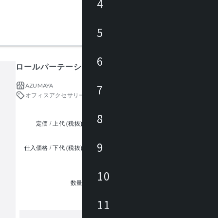
4
5
6
ロールパーテーション ロング
AZUMAYA
7
オフィスアクセサリー・備品
パーテーション・スクリーン
8
定価 / 上代 (税抜)
都度見積
9
仕入価格 / 下代 (税抜)
¥
10
1
数量
11