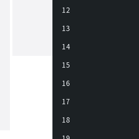
12
アズマヤ
13
東谷は1913年(大正2年)創業のメーカ
約3,000アイテムの商材を海外、国内
しており、あらゆるニーズに対応でき
、幅広いテイストの商材があります。 雑貨か
14
ら大型家具まで、時代の変化やトレン
もっと見る
わせた商品開発を行っています。
15
16
17
18
19