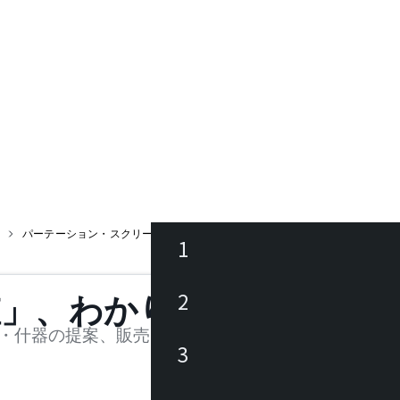
パーテーション・スクリーン
ロールパーテーション ロング
1
ース
2
値」、わかります。
品
・什器の提案、販売を行う法人様および個人事業主
3