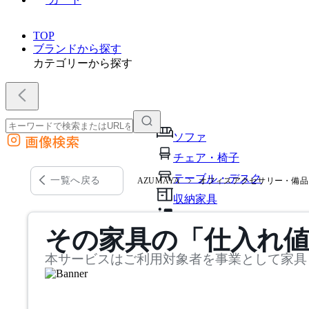
TOP
ブランドから探す
カテゴリーから探す
ソファ
画像検索
外部サイトの商品をカートに追加
チェア・椅子
他のサイトで見つけた商品ページのURLを貼り付けて、カートに追加できます
テーブル・デスク
一覧へ戻る
AZUMAYA
オフィスアクセサリー・備品
収納家具
パーソナルブース・集中ブ
その家具の「仕入れ
オフィスアクセサリー・備
本サービスはご利用対象者を事業として家具
インテリア雑貨
ライト・照明
ガーデン・屋外