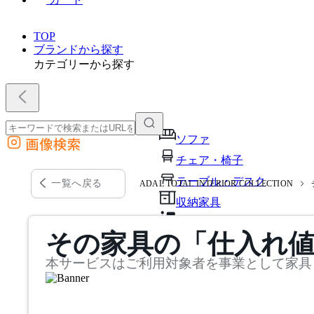
TOP
ブランドから探す
カテゴリーから探す
ソファ
画像検索
外部サイトの商品をカートに追加
チェア・椅子
他のサイトで見つけた商品ページのURLを貼り付けて、カートに追加できます
テーブル・デスク
一覧へ戻る
ADAL TOTAL INTERIOR COLLECTION
収納家具
パーソナルブース・集中ブ
その家具の「仕入れ
オフィスアクセサリー・備
本サービスはご利用対象者を事業として家具
インテリア雑貨
ライト・照明
ガーデン・屋外