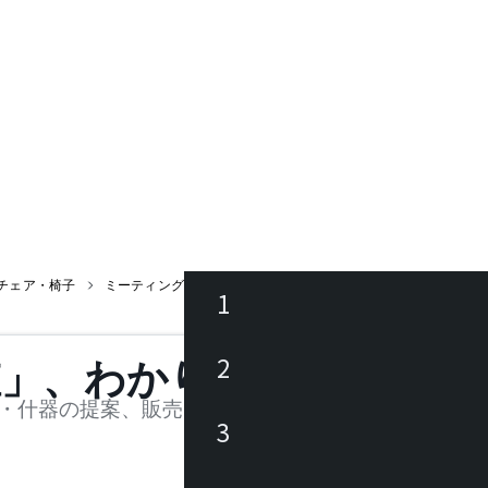
チェア・椅子
ミーティングチェア
TONDINA / トンディーナ
1
ース
2
値」、わかります。
品
・什器の提案、販売を行う法人様および個人事業主
3