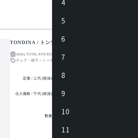
4
5
6
TONDINA / トンディーナ
ADAL TOTAL INTERIOR COLLECTION
7
チェア・椅子
ミーティングチェア
8
定価 / 上代 (税抜)
都度見積
9
仕入価格 / 下代 (税抜)
¥
10
1
数量
11