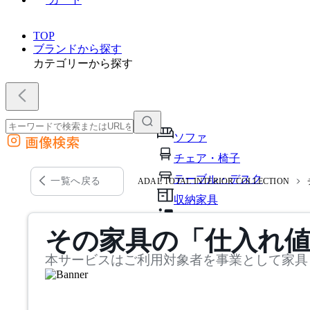
TOP
ブランドから探す
カテゴリーから探す
ソファ
画像検索
外部サイトの商品をカートに追加
チェア・椅子
他のサイトで見つけた商品ページのURLを貼り付けて、カートに追加できます
テーブル・デスク
一覧へ戻る
ADAL TOTAL INTERIOR COLLECTION
収納家具
パーソナルブース・集中ブ
その家具の「仕入れ
オフィスアクセサリー・備
本サービスはご利用対象者を事業として家具
インテリア雑貨
ライト・照明
ガーデン・屋外