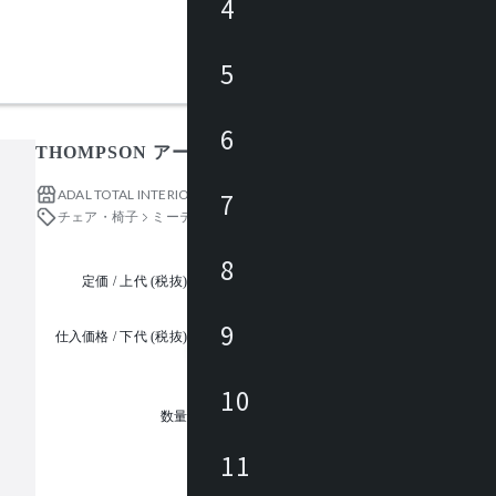
4
5
6
THOMPSON アームレスチェア / トンプソン
ADAL TOTAL INTERIOR COLLECTION
7
チェア・椅子
ミーティングチェア
8
定価 / 上代 (税抜)
都度見積
9
仕入価格 / 下代 (税抜)
¥
10
1
数量
11