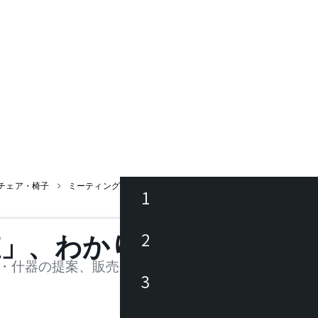
チェア・椅子
ミーティングチェア
THOMPSON アームレスチェア / トン
1
ース
2
値」、わかります。
品
・什器の提案、販売を行う法人様および個人事業主
3