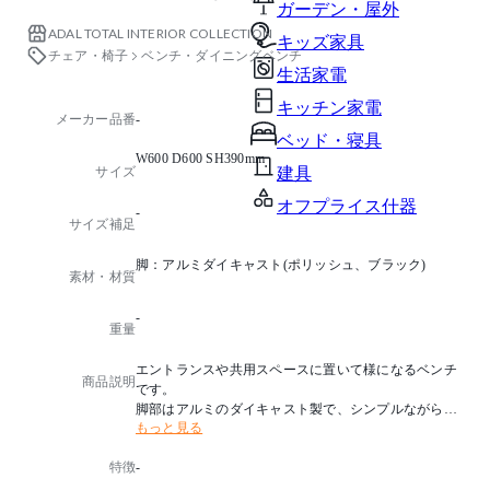
ガーデン・屋外
ADAL TOTAL INTERIOR COLLECTION
キッズ家具
チェア・椅子
ベンチ・ダイニングベンチ
生活家電
キッチン家電
メーカー品番
-
ベッド・寝具
W600 D600 SH390mm
サイズ
建具
オフプライス什器
-
サイズ補足
脚：アルミダイキャスト(ポリッシュ、ブラック)
素材・材質
-
重量
エントランスや共用スペースに置いて様になるベンチ
商品説明
です。
脚部はアルミのダイキャスト製で、シンプルながらも
もっと見る
高級感を演出できます。
島型レイアウトに最適なW600 D600mmのタイプです。
特徴
-