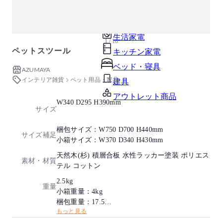
ガーデン・屋外
キッズ家具
生活家電
1 / 10
ペットスツール
キッチン家電
ベッド・寝具
AZUMAYA
インテリア雑貨
ペット用品・家具
建具
アウトレット商品
W340 D295 H390mm
サイズ
梱包サイズ：W750 D700 H440mm
サイズ補足
小箱サイズ：W370 D340 H430mm
天然木(杉) 積層合板 水性ラッカー塗装 ポリエス
素材・材質
テル コットン
2.5kg
重量
小箱重量：4kg
梱包重量：17.5kg
もっと見る
耐荷重：80kg