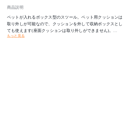
商品説明
ペットが入れるボックス型のスツール。ペット用クッションは
取り外しが可能なので、クッションを外して収納ボックスとし
ても使えます(座面クッションは取り外しができません)。
もっと見る
ペット用クッションはカバーを外して手洗いができるので、い
つでも清潔に使えます。アンティーク感のある天然木(杉)フレ
ームに、ナチュラルテイスト柄の生地を使用した、インテリア
性の高いペットスツール。