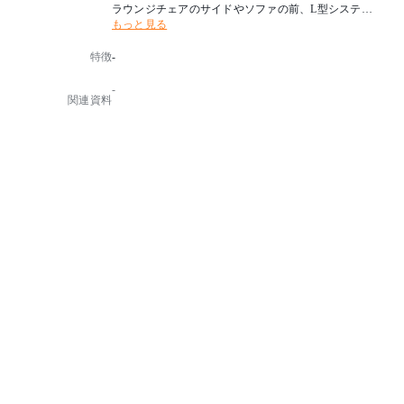
ラウンジチェアのサイドやソファの前、L型システム
もっと見る
ソファと合わせてレイアウトするなど、様々なシチュ
エーションで使い勝手が良く、ラグジュアリー感を演
特徴
-
出できます。
天板をオーク突板2色・ウォールナット突板から選べ、
-
空間のテイストに合わせられるところもポイントです
関連資料
。