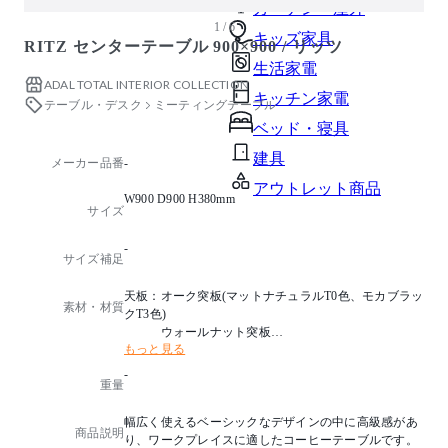
ガーデン・屋外
1 / 6
キッズ家具
RITZ センターテーブル 900×900 / リッツ
生活家電
ADAL TOTAL INTERIOR COLLECTION
キッチン家電
テーブル・デスク
ミーティングテーブル
ベッド・寝具
建具
メーカー品番
-
アウトレット商品
W900 D900 H380mm
サイズ
-
サイズ補足
天板：オーク突板(マットナチュラルT0色、モカブラッ
素材・材質
クT3色)
ウォールナット突板
もっと見る
脚：スチール(ブラック)
-
重量
幅広く使えるベーシックなデザインの中に高級感があ
商品説明
り、ワークプレイスに適したコーヒーテーブルです。