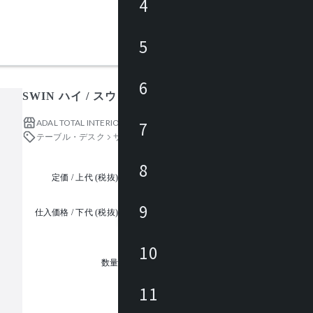
4
5
6
SWIN ハイ / スウィン
ADAL TOTAL INTERIOR COLLECTION
7
テーブル・デスク
サイドテーブル・ナイトテーブル
8
定価 / 上代 (税抜)
都度見積
9
仕入価格 / 下代 (税抜)
¥
10
1
数量
11