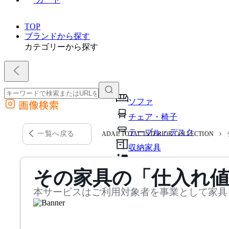
TOP
ブランドから探す
カテゴリーから探す
ソファ
画像検索
外部サイトの商品をカートに追加
チェア・椅子
他のサイトで見つけた商品ページのURLを貼り付けて、カートに追加できます
テーブル・デスク
一覧へ戻る
ADAL TOTAL INTERIOR COLLECTION
収納家具
パーソナルブース・集中ブ
その家具の「仕入れ
オフィスアクセサリー・備
本サービスはご利用対象者を事業として家具
インテリア雑貨
ライト・照明
ガーデン・屋外