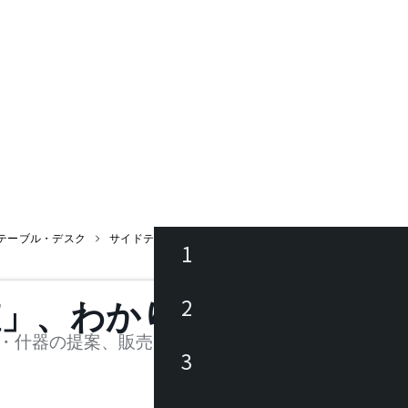
テーブル・デスク
サイドテーブル・ナイトテーブル
SWIN ハイ / スウィ
1
ース
2
値」、わかります。
品
・什器の提案、販売を行う法人様および個人事業主
3