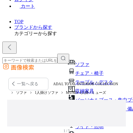
カート
TOP
ブランドから探す
カテゴリーから探す
ソファ
画像検索
外部サイトの商品をカートに追加
チェア・椅子
他のサイトで見つけた商品ページのURLを貼り付けて、カートに追加できます
テーブル・デスク
一覧へ戻る
ADAL TOTAL INTERIOR COLLECTION
収納家具
ソファ
1人掛けソファ
MUSES 1⼈掛 / ミューズ
パーソナルブース・集中ブ
オフィスアクセサリー・備
インテリア雑貨
ライト・照明
1 / 5