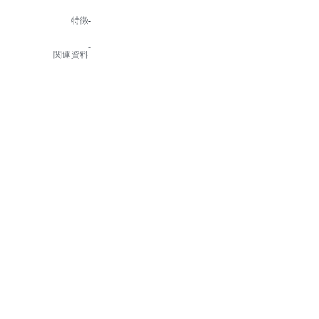
たいとき、そしてもちろんリチャージスペースにもオ
特徴
-
ススメです。
ココナッツとタープの2 ⾊から選べるクッションは撥
-
⽔性と透湿性を備え、「ミューズ」⾃体が濡れても乾
関連資料
きやすい素材であるため、屋外でも使⽤できます。