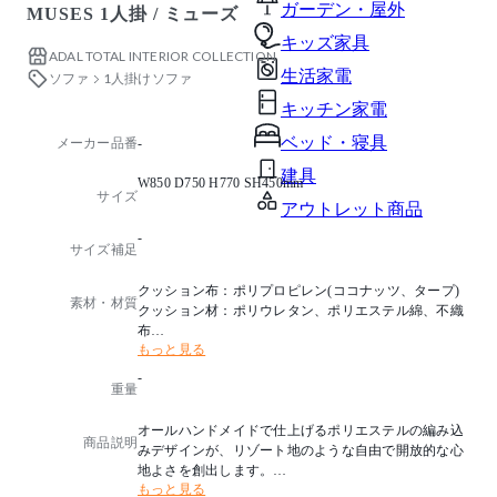
ガーデン・屋外
MUSES 1⼈掛 / ミューズ
キッズ家具
ADAL TOTAL INTERIOR COLLECTION
生活家電
ソファ
1人掛けソファ
キッチン家電
ベッド・寝具
メーカー品番
-
建具
W850 D750 H770 SH450mm
サイズ
アウトレット商品
-
サイズ補足
クッション布：ポリプロピレン(ココナッツ、タープ)
素材・材質
クッション材：ポリウレタン、ポリエステル綿、不織
布
もっと見る
フレーム：アルミニウム(チャコールグレー)
編み込みロープ：ポリエステル(シルバー)
-
重量
オールハンドメイドで仕上げるポリエステルの編み込
商品説明
みデザインが、リゾート地のような⾃由で開放的な⼼
地よさを創出します。
もっと見る
リラックスした状態で打ち合わせやアイデア出しをし