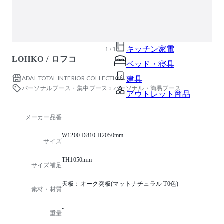
ガーデン・屋外
キッズ家具
生活家電
キッチン家電
1 / 10
LOHKO / ロフコ
ベッド・寝具
ADAL TOTAL INTERIOR COLLECTION
建具
パーソナルブース・集中ブース
パーソナル・簡易ブース
アウトレット商品
メーカー品番
-
W1200 D810 H2050mm
サイズ
TH1050mm
サイズ補足
天板：オーク突板(マットナチュラル T0色)
素材・材質
-
重量