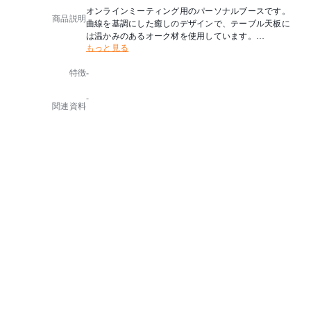
オンラインミーティング用のパーソナルブースです。
商品説明
曲線を基調にした癒しのデザインで、テーブル天板に
は温かみのあるオーク材を使用しています。
もっと見る
LEDライトで適度な照度を確保し、吸音ウレタンでノ
イズの低減を行い、心地よくリラックスした高集中の
特徴
-
状態をサポートします。
専用の金具で壁に固定することで耐震性も考慮してお
-
ります。
関連資料
色も選べるので、空間に合わせてインテリア的にコー
ディネートできます。