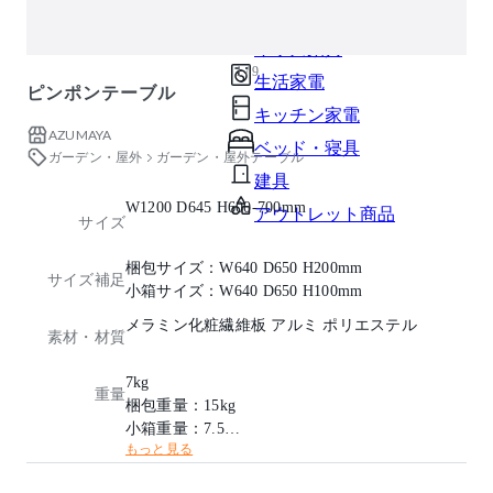
ガーデン・屋外
キッズ家具
1 / 9
生活家電
ピンポンテーブル
キッチン家電
AZUMAYA
ベッド・寝具
ガーデン・屋外
ガーデン・屋外テーブル
建具
W1200 D645 H600-700mm
アウトレット商品
サイズ
梱包サイズ：W640 D650 H200mm
サイズ補足
小箱サイズ：W640 D650 H100mm
メラミン化粧繊維板 アルミ ポリエステル
素材・材質
7kg
重量
梱包重量：15kg
小箱重量：7.5kg
もっと見る
耐荷重：20kg