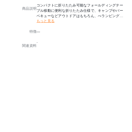
コンパクトに折りたたみ可能なフォールディングテー
商品説明
ブル移動に便利な折りたたみ仕様で、キャンプやバー
ベキューなどアウトドアはもちろん、べランピングや
もっと見る
おうちキャンプでも使える便利な1台です。ベンチは折
りたたんだ天板の中に格納でき、まとめて持ち運びが
特徴
---
できます。
-
機能：折りたたみ式
関連資料
※小箱あり