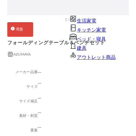
ガーデン・屋外
キッズ家具
1 / 9
生活家電
廃盤
キッチン家電
ベッド・寝具
フォールディングテーブル＆ベンチセット
建具
AZUMAYA
アウトレット商品
メーカー品番
---
---
サイズ
---
サイズ補足
---
素材・材質
---
重量