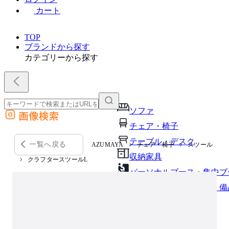
カート
TOP
ブランドから探す
カテゴリーから探す
ソファ
画像検索
外部サイトの商品をカートに追加
チェア・椅子
他のサイトで見つけた商品ページのURLを貼り付けて、カートに追加できます
テーブル・デスク
一覧へ戻る
AZUMAYA
チェア・椅子
スツール
収納家具
クラフタースツールL
パーソナルブース・集中ブ
オフィスアクセサリー・備
インテリア雑貨
ライト・照明