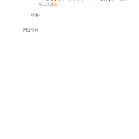
もっと見る
いアイテムです。
特徴
-
-
関連資料