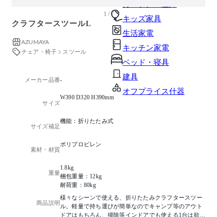
ガーデン・屋外
1 / 7
キッズ家具
クラフタースツールL
生活家電
AZUMAYA
キッチン家電
チェア・椅子
スツール
ベッド・寝具
建具
メーカー品番
-
オフプライス什器
W390 D320 H390mm
サイズ
機能：折りたたみ式
サイズ補足
ポリプロピレン
素材・材質
1.8kg
重量
梱包重量：12kg
耐荷重：80kg
様々なシーンで使える、折りたたみクラフタースツー
商品説明
ル。軽量で持ち運びが簡単なのでキャンプ等のアウト
ドアはもちろん、掃除等インドアでも使える1台は欲し