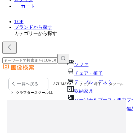
カート
TOP
ブランドから探す
カテゴリーから探す
ソファ
画像検索
外部サイトの商品をカートに追加
チェア・椅子
他のサイトで見つけた商品ページのURLを貼り付けて、カートに追加できます
テーブル・デスク
一覧へ戻る
AZUMAYA
チェア・椅子
スツール
収納家具
クラフタースツールLL
パーソナルブース・集中ブ
オフィスアクセサリー・備
インテリア雑貨
ライト・照明