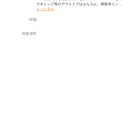
でキャンプ等のアウトドアはもちろん、掃除等インド
もっと見る
アでも使える1台は欲しいアイテムです。
特徴
-
機能：折りたたみ式
-
関連資料