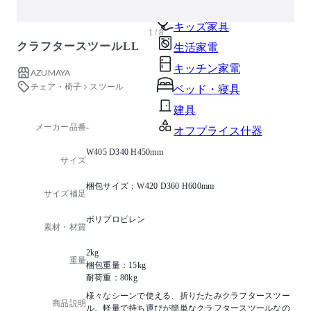
ガーデン・屋外
キッズ家具
1 / 8
クラフタースツールLL
生活家電
キッチン家電
AZUMAYA
チェア・椅子
スツール
ベッド・寝具
建具
メーカー品番
-
オフプライス什器
W405 D340 H450mm
サイズ
梱包サイズ：W420 D360 H600mm
サイズ補足
ポリプロピレン
素材・材質
2kg
重量
梱包重量：15kg
耐荷重：80kg
様々なシーンで使える、折りたたみクラフタースツー
商品説明
ル。軽量で持ち運びが簡単なクラフタースツールなの