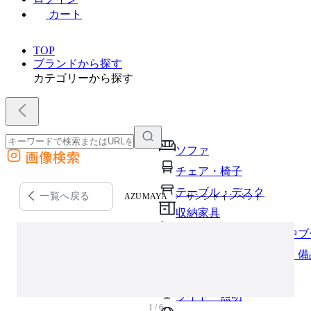
カート
TOP
ブランドから探す
カテゴリーから探す
ソファ
画像検索
外部サイトの商品をカートに追加
チェア・椅子
他のサイトで見つけた商品ページのURLを貼り付けて、カートに追加できます
テーブル・デスク
一覧へ戻る
AZUMAYA
サンシャインベッド
収納家具
パーソナルブース・集中ブ
オフィスアクセサリー・備
インテリア雑貨
ライト・照明
1 / 6