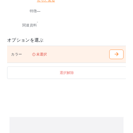
もっと見る
ャンプやBBQに行けば、自然を感じながらゆっくりと
リラックスすることができます！
特徴
---
機能：収納袋付、置き枕付
-
※小箱あり
関連資料
【注意事項】
常時外置きは出来ません。直射日光・雨ざらしの環境
オプションを選ぶ
下では劣化が早まりますので、屋根付きのテラス等で
ご使用ください。
カラー
未選択
選択解除