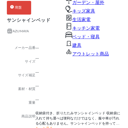
ガーデン・屋外
廃盤
キッズ家具
生活家電
サンシャインベッド
キッチン家電
AZUMAYA
ベッド・寝具
建具
メーカー品番
---
アウトレット商品
---
サイズ
---
サイズ補足
---
素材・材質
---
重量
収納袋付き、折りたたみサンシャインベッド 収納袋に
商品説明
入れて持ち運べば便利なだけではなく、服や車が汚れ
る心配もありません。サンシャインベッドを持ってキ