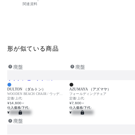
-
関連資料
形が似ている商品
廃盤
廃盤
DULTON （ダルトン）
AZUMAYA （アズマヤ）
WOODEN BEACH CHAIR / ウッデンビーチチェアー
フォールディングチェア
定価/上代:
定価/上代:
¥14,800 ~
¥7,800 ~
仕入価格/下代:
仕入価格/下代:
¥
¥
廃盤