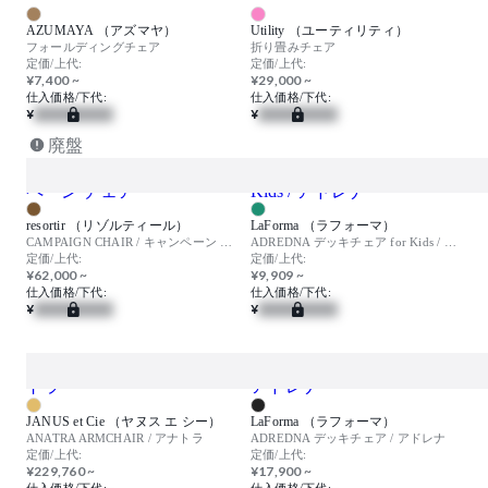
AZUMAYA （アズマヤ）
Utility （ユーティリティ）
フォールディングチェア
折り畳みチェア
定価/上代:
定価/上代:
¥7,400 ~
¥29,000 ~
仕入価格/下代:
仕入価格/下代:
¥
¥
廃盤
resortir （リゾルティール）
LaForma （ラフォーマ）
CAMPAIGN CHAIR / キャンペーン チェア
ADREDNA デッキチェア for Kids / アドレナ
定価/上代:
定価/上代:
¥62,000 ~
¥9,909 ~
仕入価格/下代:
仕入価格/下代:
¥
¥
JANUS et Cie （ヤヌス エ シー）
LaForma （ラフォーマ）
ANATRA ARMCHAIR / アナトラ
ADREDNA デッキチェア / アドレナ
定価/上代:
定価/上代:
¥229,760 ~
¥17,900 ~