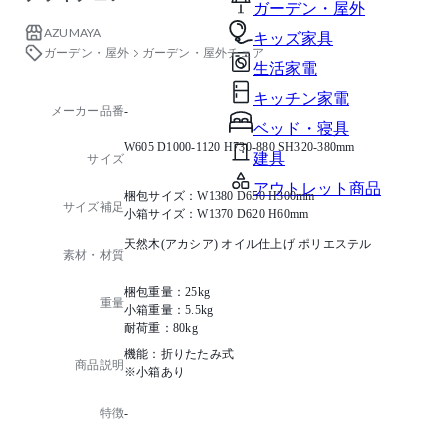
ガーデン・屋外
AZUMAYA
キッズ家具
ガーデン・屋外
ガーデン・屋外チェア
生活家電
キッチン家電
メーカー品番
-
ベッド・寝具
W605 D1000-1120 H730-880 SH320-380mm
建具
サイズ
アウトレット商品
梱包サイズ：W1380 D650 H300mm
サイズ補足
小箱サイズ：W1370 D620 H60mm
天然木(アカシア) オイル仕上げ ポリエステル
素材・材質
梱包重量：25kg
重量
小箱重量：5.5kg
耐荷重：80kg
機能：折りたたみ式
商品説明
※小箱あり
特徴
-