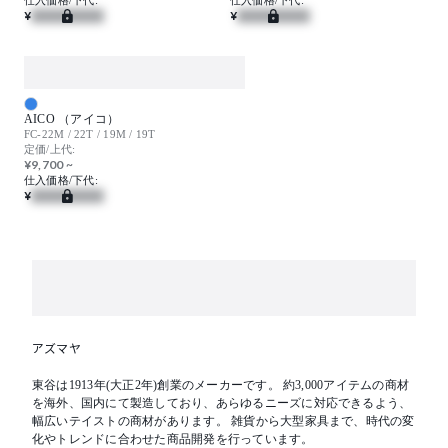
仕入価格/下代:
仕入価格/下代:
¥
¥
AICO （アイコ）
FC-22M / 22T / 19M / 19T
定価/上代:
¥9,700 ~
仕入価格/下代:
¥
アズマヤ
東谷は1913年(大正2年)創業のメーカーです。 約3,000アイテムの商材
を海外、国内にて製造しており、あらゆるニーズに対応できるよう、
幅広いテイストの商材があります。 雑貨から大型家具まで、時代の変
化やトレンドに合わせた商品開発を行っています。