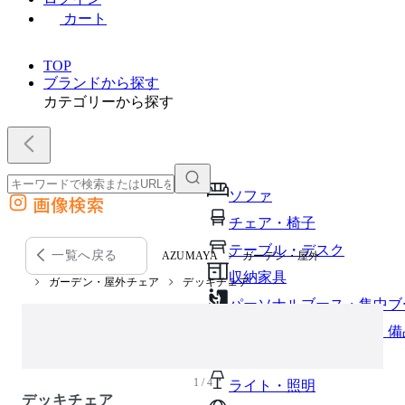
カート
TOP
ブランドから探す
カテゴリーから探す
ソファ
画像検索
外部サイトの商品をカートに追加
チェア・椅子
他のサイトで見つけた商品ページのURLを貼り付けて、カートに追加できます
テーブル・デスク
一覧へ戻る
AZUMAYA
ガーデン・屋外
収納家具
ガーデン・屋外チェア
デッキチェア
パーソナルブース・集中ブ
オフィスアクセサリー・備
インテリア雑貨
1 / 4
ライト・照明
デッキチェア