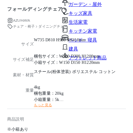
1 / 6
ガーデン・屋外
フォールディングチェア
キッズ家具
AZUMAYA
生活家電
チェア・椅子
ダイニングチェア
キッチン家電
ベッド・寝具
W735 D810 H980 SH410mm
サイズ
建具
梱包サイズ：W300 D300 H1200mm
アウトレット商品
サイズ補足
小箱サイズ：W150 D150 H1220mm
スチール(粉体塗装) ポリエステル コットン
素材・材質
4kg
重量
梱包重量：20kg
小箱重量：5kg
もっと見る
耐荷重：80kg
商品説明
※小箱あり