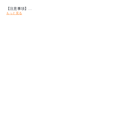
【注意事項】
もっと見る
常時外置きは出来ません。直射日光・雨ざらしの環境下では劣
化が早まりますので、屋根付きのテラス等でご使用ください。