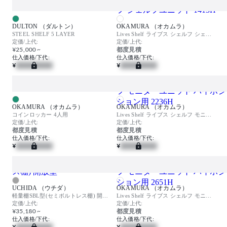
DULTON （ダルトン）
OKAMURA （オカムラ）
STEEL SHELF 5 LAYER
Lives Shelf ライブス シェルフ シェルフユニット 1415H
定価/上代:
定価/上代:
¥25,000 ~
都度見積
仕入価格/下代:
仕入価格/下代:
¥
¥
OKAMURA （オカムラ）
OKAMURA （オカムラ）
コインロッカー 4人用
Lives Shelf ライブス シェルフ モニターユニット ハイポジション用 2236H
定価/上代:
定価/上代:
都度見積
都度見積
仕入価格/下代:
仕入価格/下代:
¥
¥
UCHIDA （ウチダ）
OKAMURA （オカムラ）
軽量棚SBL型(セミボルトレス棚) 開放型
Lives Shelf ライブス シェルフ モニターユニット ハイポジション用 2651H
定価/上代:
定価/上代:
¥35,180 ~
都度見積
仕入価格/下代:
仕入価格/下代:
¥
¥