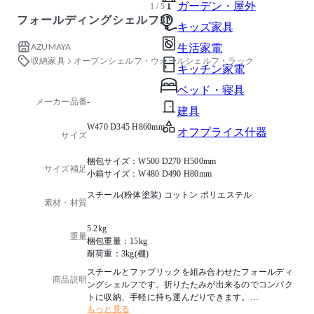
ガーデン・屋外
1 / 5
フォールディングシェルフ3D
キッズ家具
AZUMAYA
生活家電
収納家具
オープンシェルフ・ウォールシェルフ・ラック
キッチン家電
ベッド・寝具
メーカー品番
-
建具
W470 D345 H860mm
オフプライス什器
サイズ
梱包サイズ：W500 D270 H500mm
サイズ補足
小箱サイズ：W480 D490 H80mm
スチール(粉体塗装) コットン ポリエステル
素材・材質
5.2kg
重量
梱包重量：15kg
耐荷重：3kg(棚)
スチールとファブリックを組み合わせたフォールディ
商品説明
ングシェルフです。折りたたみが出来るのでコンパク
トに収納、手軽に持ち運んだりできます。
もっと見る