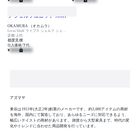
OKAMURA （オカムラ）
Lives Shelf ライブス シェルフ シェルフユニット 900H
定価/上代:
都度見積
仕入価格/下代:
¥
アズマヤ
東谷は1913年(大正2年)創業のメーカーです。 約3,000アイテムの商材
を海外、国内にて製造しており、あらゆるニーズに対応できるよう、
幅広いテイストの商材があります。 雑貨から大型家具まで、時代の変
化やトレンドに合わせた商品開発を行っています。