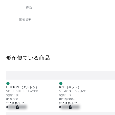
機能：折りたたみ式
特徴
-
※小箱あり
-
【注意事項】スチールフレームは、サビを活かした加
関連資料
工を施している為1つ1つ個体差がございます。棚板に
はMDFの板が入っています。
形が似ている商品
DULTON （ダルトン）
KIT （キット）
STEEL SHELF 3 LAYER
SLF-03 3rd シェルフ
定価/上代:
定価/上代:
¥18,000 ~
¥238,000 ~
仕入価格/下代:
仕入価格/下代:
¥
¥