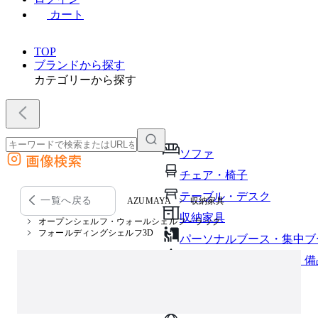
カート
TOP
ブランドから探す
カテゴリーから探す
ソファ
画像検索
外部サイトの商品をカートに追加
チェア・椅子
他のサイトで見つけた商品ページのURLを貼り付けて、カートに追加できます
テーブル・デスク
一覧へ戻る
AZUMAYA
収納家具
収納家具
オープンシェルフ・ウォールシェルフ・ラック
フォールディングシェルフ3D
パーソナルブース・集中ブ
オフィスアクセサリー・備
インテリア雑貨
ライト・照明