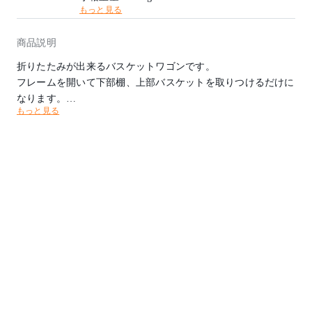
もっと見る
耐荷重：5kg(棚)、10kg(バスケット)
商品説明
折りたたみが出来るバスケットワゴンです。
フレームを開いて下部棚、上部バスケットを取りつけるだけに
なります。
もっと見る
洗面はもちろん、ダイニング、デスクの横などにも利用が出来
ます。
車に積み込みが出来るのでアウトドア商材として提案しても有
りです。
・機能：折りたたみ式