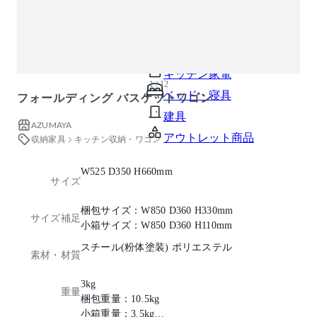
ガーデン・屋外
キッズ家具
生活家電
キッチン家電
1 / 12
ベッド・寝具
フォールディング バスケットワゴン
建具
AZUMAYA
アウトレット商品
収納家具
キッチン収納・ワゴン
W525 D350 H660mm
サイズ
梱包サイズ：W850 D360 H330mm
サイズ補足
小箱サイズ：W850 D360 H110mm
スチール(粉体塗装) ポリエステル
素材・材質
3kg
重量
梱包重量：10.5kg
小箱重量：3.5kg