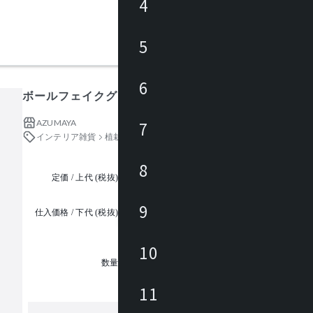
4
5
6
ボールフェイクグリーンS
AZUMAYA
7
インテリア雑貨
植栽（フェイクグリーン）
8
定価 / 上代 (税抜)
都度見積
9
仕入価格 / 下代 (税抜)
¥
10
1
数量
11