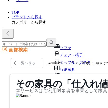
TOP
ブランドから探す
カテゴリーから探す
ソファ
画像検索
外部サイトの商品をカートに追加
チェア・椅子
他のサイトで見つけた商品ページのURLを貼り付けて、カートに追加できます
テーブル・デスク
一覧へ戻る
AZUMAYA
インテリア雑貨
植栽（
収納家具
パーソナルブース・集中ブ
その家具の「仕入れ
オフィスアクセサリー・備
本サービスはご利用対象者を事業として家具
インテリア雑貨
ライト・照明
ガーデン・屋外