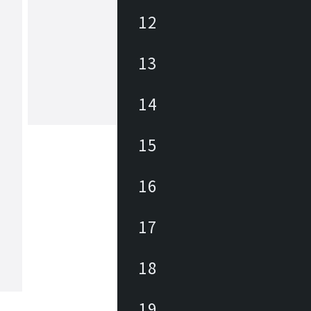
12
アズマヤ
13
東谷は1913年(大正2年)創業のメーカ
約3,000アイテムの商材を海外、国内
しており、あらゆるニーズに対応でき
、幅広いテイストの商材があります。 雑貨か
14
ら大型家具まで、時代の変化やトレン
もっと見る
わせた商品開発を行っています。
15
16
17
18
19