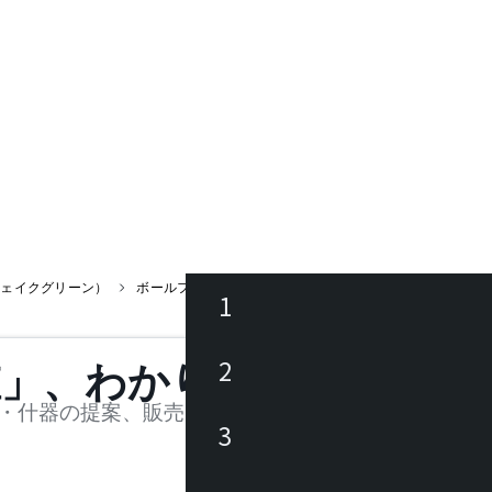
フェイクグリーン）
ボールフェイクグリーンS
1
ース
2
値」、わかります。
品
・什器の提案、販売を行う法人様および個人事業主
3