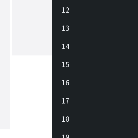
12
アズマヤ
13
東谷は1913年(大正2年)創業のメーカ
約3,000アイテムの商材を海外、国内
しており、あらゆるニーズに対応でき
、幅広いテイストの商材があります。 雑貨か
14
ら大型家具まで、時代の変化やトレン
もっと見る
わせた商品開発を行っています。
15
16
17
18
19