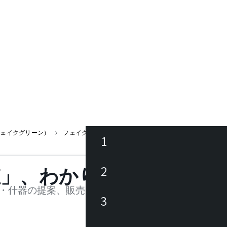
フェイクグリーン）
フェイクグリーン ミニパイナップル
1
ース
2
値」、わかります。
品
・什器の提案、販売を行う法人様および個人事業主
3