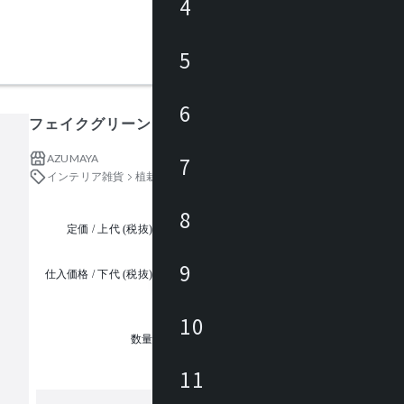
4
5
6
フェイクグリーン ミニパイナップル
AZUMAYA
7
インテリア雑貨
植栽（フェイクグリーン）
8
定価 / 上代 (税抜)
都度見積
9
仕入価格 / 下代 (税抜)
¥
10
1
数量
11