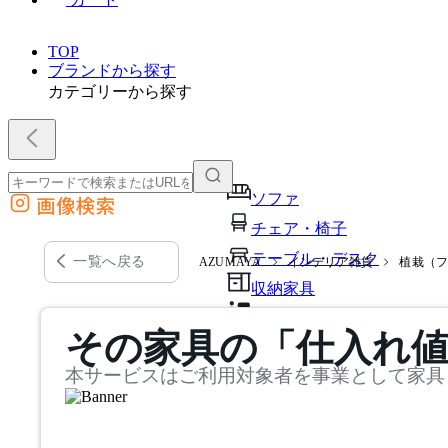
TOP
ブランドから探す
カテゴリーから探す
ソファ
画像検索
外部サイトの商品をカートに追加
チェア・椅子
他のサイトで見つけた商品ページのURLを貼り付けて、カートに追加できます
テーブル・デスク
一覧へ戻る
AZUMAYA
インテリア雑貨
植栽（
収納家具
パーソナルブース・集中ブ
その家具の「仕入れ
オフィスアクセサリー・備
本サービスはご利用対象者を事業として家具
インテリア雑貨
ライト・照明
ガーデン・屋外