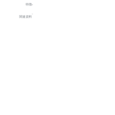
特徴
-
※小箱あり
-
関連資料