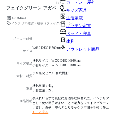
ガーデン・屋外
1 / 6
フェイクグリーン アガベ
キッズ家具
生活家電
AZUMAYA
インテリア雑貨
植栽（フェイクグリーン）
キッチン家電
ベッド・寝具
メーカー品番
-
建具
W630 D630 H500mm
アウトレット商品
サイズ
梱包サイズ：W550 D180 H360mm
サイズ補足
小箱サイズ：W550 D180 H180mm
ポリ塩化ビニル 合成樹脂
素材・材質
梱包重量：4kg
重量
小箱重量：2kg
手入れいらずで気軽にお洒落な雰囲気に。インテリア
商品説明
として使い勝手がよいことで魅力なフェイクグリーン
。癒し、自然、安らぎなリラックス空間を手軽に作れ
もっと見る
ます。