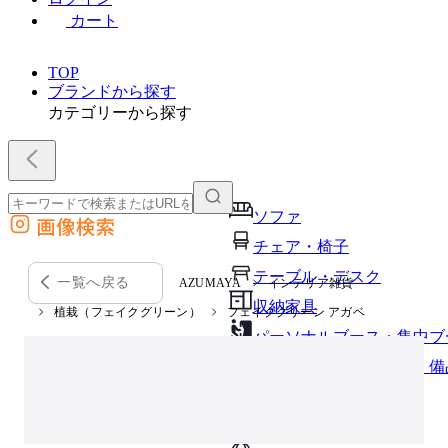
カート
TOP
ブランドから探す
カテゴリーから探す
ソファ
画像検索
外部サイトの商品をカートに追加
チェア・椅子
他のサイトで見つけた商品ページのURLを貼り付けて、カートに追加できます
テーブル・デスク
一覧へ戻る
AZUMAYA
インテリア雑貨
収納家具
植栽（フェイクグリーン）
フェイクグリーン アガベ
パーソナルブース・集中ブ
オフィスアクセサリー・備
インテリア雑貨
ライト・照明