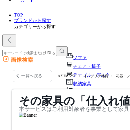
TOP
ブランドから探す
カテゴリーから探す
ソファ
画像検索
外部サイトの商品をカートに追加
チェア・椅子
他のサイトで見つけた商品ページのURLを貼り付けて、カートに追加できます
テーブル・デスク
一覧へ戻る
AZUMAYA
インテリア雑貨
花器・
収納家具
パーソナルブース・集中ブ
その家具の「仕入れ
オフィスアクセサリー・備
本サービスはご利用対象者を事業として家具
インテリア雑貨
ライト・照明
ガーデン・屋外