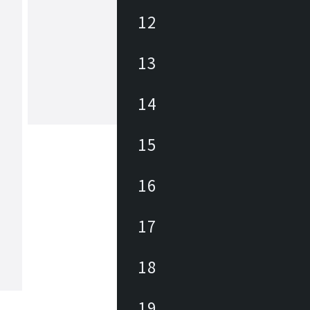
12
アズマヤ
13
東谷は1913年(大正2年)創業のメーカ
約3,000アイテムの商材を海外、国内
しており、あらゆるニーズに対応でき
、幅広いテイストの商材があります。 雑貨か
14
ら大型家具まで、時代の変化やトレン
もっと見る
わせた商品開発を行っています。
15
16
17
18
19