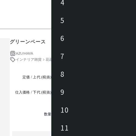
4
5
6
グリーンベース
AZUMAYA
7
インテリア雑貨
花器・フラワーベース・プランター
8
定価 / 上代 (税抜)
都度見積
9
仕入価格 / 下代 (税抜)
¥
10
1
数量
11