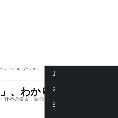
フラワーベース・プランター
グリーンベース
1
ース
2
値」、わかります。
品
・什器の提案、販売を行う法人様および個人事業主
3