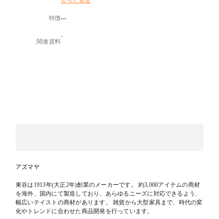
もっと見る
・機能：6号用
特徴
---
※小箱あり
-
関連資料
アズマヤ
東谷は1913年(大正2年)創業のメーカーです。 約3,000アイテムの商材
を海外、国内にて製造しており、あらゆるニーズに対応できるよう、
幅広いテイストの商材があります。 雑貨から大型家具まで、時代の変
化やトレンドに合わせた商品開発を行っています。