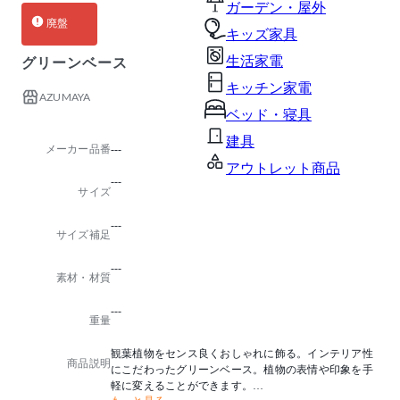
ガーデン・屋外
廃盤
キッズ家具
生活家電
グリーンベース
キッチン家電
AZUMAYA
ベッド・寝具
建具
メーカー品番
---
アウトレット商品
---
サイズ
---
サイズ補足
---
素材・材質
---
重量
観葉植物をセンス良くおしゃれに飾る。インテリア性
商品説明
にこだわったグリーンベース。植物の表情や印象を手
軽に変えることができます。