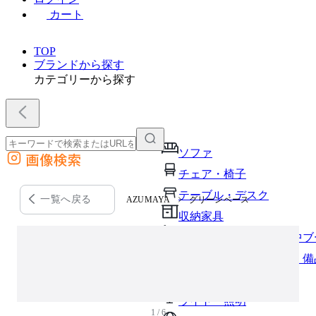
カート
TOP
ブランドから探す
カテゴリーから探す
ソファ
画像検索
外部サイトの商品をカートに追加
チェア・椅子
他のサイトで見つけた商品ページのURLを貼り付けて、カートに追加できます
テーブル・デスク
一覧へ戻る
AZUMAYA
グリーンベース
収納家具
パーソナルブース・集中ブ
オフィスアクセサリー・備
インテリア雑貨
ライト・照明
1 / 6