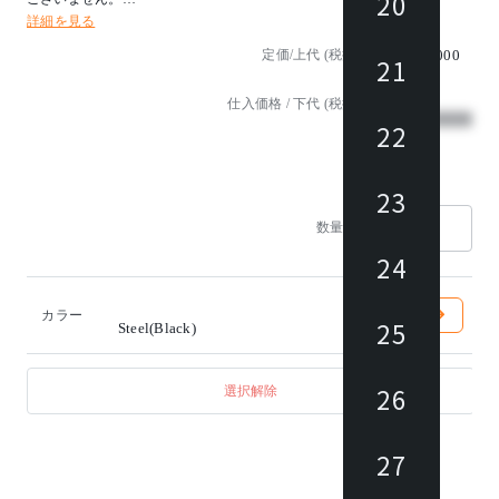
20
詳細を見る
※組み立て式
定価/上代 (税抜)
¥24,000
21
仕入価格 / 下代 (税抜)
¥
22
23
1
数量
24
カラー
25
Steel(Black)
26
選択解除
27