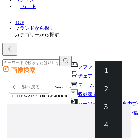
カート
TOP
ブランドから探す
カテゴリーから探す
ソファ
1
画像検索
外部サイトの商品をカートに追加
チェア・椅子
他のサイトで見つけた商品ページのURLを貼り付けて、カートに追加できます
テーブル・デスク
2
一覧へ戻る
Work Plus
収納家具
FLEX-WIZ STORAGE 4DOOR
パーソナルブース・集中ブ
3
オフィスアクセサリー・備
インテリア雑貨
4
ライト・照明