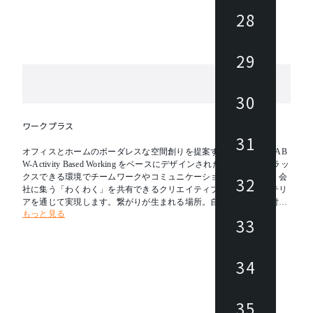
28
29
30
ワークプラス
31
オフィスとホームのボーダレスな空間創りを提案する Work Plus。AB
W-Activity Based Working をベースにデザインされた家具たちはリラッ
クスできる環境でチームワークやコミュニケーションの質を高め、会
32
社に集う「わくわく」を共有できるクリエイティブな空間をインテリ
アを通じて実現します。繋がりが生まれる場所。自分らしさに気付け
もっと見る
る場所。目的に出会うことができる場所。Work Plus が私たちの感性
33
を刺激し、くつろぎを与え、ワークシーンの常識から解放してくれま
す。
34
35