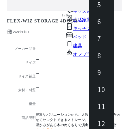
5
ガーデン・屋外
キッズ家具
1 / 8
6
生活家電
FLEX-WIZ STORAGE 4DOOR
キッチン家電
Work Plus
7
ベッド・寝具
建具
メーカー品番
---
8
オフプライス什器
---
サイズ
9
---
サイズ補足
10
---
素材・材質
---
11
重量
豊富なバリエーションから、人数や個々の目的に合わ
商品説明
せてセレクトできるストレージ。
12
温かみがある木のぬくもりで演出するナチュラル空間