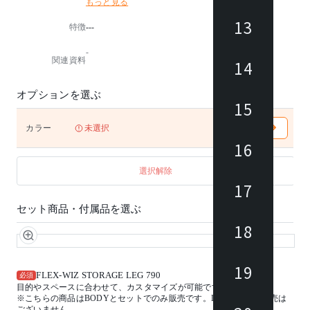
もっと見る
、シンプルで洗練されたスチールが演出するモダンで
スタイリッシュな空間など様々なテイストにマッチ。
13
特徴
---
従来の個別ストレージとしてだけではなく、空間を仕
切るパーティションとして活用すれば、より自由でフ
-
レキシビリティ溢れるワークスペースを実現します。
関連資料
14
ロッカーは投函口付きで、フリーアドレスオフィスで
使いやすい仕様となっています。
目的やスペースに合わせて、カスタマイズが可能です
オプションを選ぶ
。
15
※こちらの商品はLEGとセットでのみ販売です。BOD
カラー
未選択
Y単体での販売はございません。
16
※組み立て式
※ダイヤル錠付き
選択解除
17
セット商品・付属品を選ぶ
18
19
FLEX-WIZ STORAGE LEG 790
必須
目的やスペースに合わせて、カスタマイズが可能です。
※こちらの商品はBODYとセットでのみ販売です。LEG単体での販売は
ございません。