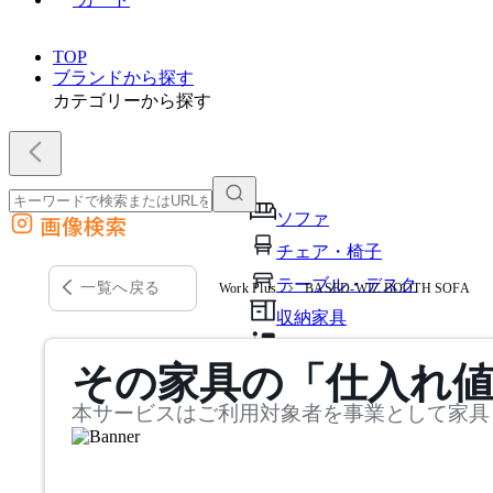
TOP
ブランドから探す
カテゴリーから探す
ソファ
画像検索
外部サイトの商品をカートに追加
チェア・椅子
他のサイトで見つけた商品ページのURLを貼り付けて、カートに追加できます
テーブル・デスク
一覧へ戻る
Work Plus
BASED-WIZ BOOTH SOFA
収納家具
パーソナルブース・集中ブ
その家具の「仕入れ
オフィスアクセサリー・備
本サービスはご利用対象者を事業として家具
インテリア雑貨
ライト・照明
ガーデン・屋外