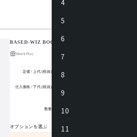
4
5
6
BASED-WIZ BOOTH SOFA
Work Plus
7
定価 / 上代 (税抜)
¥100,000 ~
8
仕入価格 / 下代 (税抜)
9
¥
1
10
数量
11
オプションを選ぶ