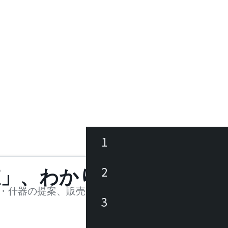
1
ース
2
値」、わかります。
品
・什器の提案、販売を行う法人様および個人事業主
3