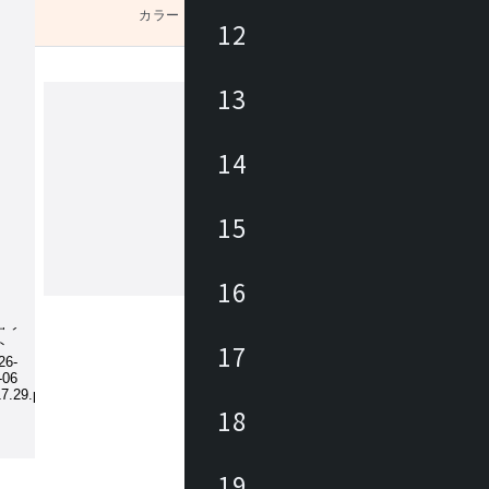
カラー
未選択
12
13
ワークプラス
14
オフィスとホームのボーダレスな空間
提案する Work Plus。ABW-Activity Bas
15
king をベースにデザインされた家具
ラックスできる環境でチームワークや
ニケーションの質を高め、会社に集う
16
もっと見る
わく」を共有できるクリエイティブな
インテリアを通じて実現します。繋が
まれる場所。自分らしさに気付ける場
17
的に出会うことができる場所。Work Plu
私たちの感性を刺激し、くつろぎを与
ークシーンの常識から解放してくれま
18
19