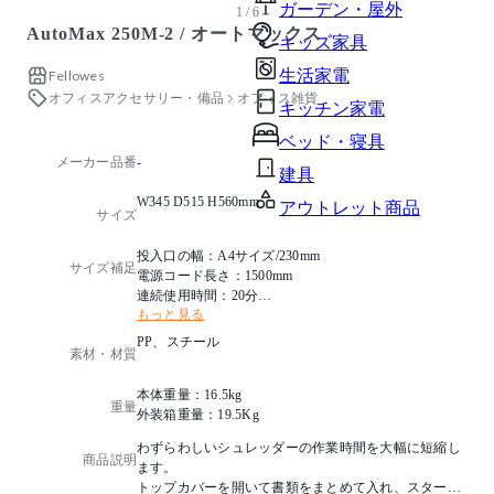
ガーデン・屋外
1 / 6
AutoMax 250M-2 / オートマックス
キッズ家具
生活家電
Fellowes
オフィスアクセサリー・備品
オフィス雑貨
キッチン家電
ベッド・寝具
メーカー品番
-
建具
W345 D515 H560mm
アウトレット商品
サイズ
投入口の幅：A4サイズ/230mm
サイズ補足
電源コード長さ：1500mm
連続使用時間：20分
もっと見る
定格消費電力：450W
動作音：静音設計60dB(細断時65dB)
PP、スチール
素材・材質
外装箱サイズ：W395 D560 H600mm
本体重量：16.5kg
重量
外装箱重量：19.5Kg
わずらわしいシュレッダーの作業時間を大幅に短縮し
商品説明
ます。
トップカバーを開いて書類をまとめて入れ、スタート