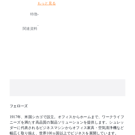
もっと見る
ボタンを押すだけで、紙の投入を繰り返す必要なし、
すぐ仕事に戻れます。
特徴
-
■特徴
-
1 最大250枚のA4書類を約8分で自動細断処理
関連資料
2 ホチキス留めのままでも自動細断可
3 細断後の形状が非常に細かいハイセキュリティ仕様
で、安全・安心
■仕様
・細断サイズ：マイクロカット2x14mm ※自動・手
差し細断とも
・自動細断：250枚 ※A4紙
・細断枚数：最大10枚、定格8枚 ※A4紙、手差しの
場合
・クズ箱容量：33リットル(A4紙250枚分)
※推奨ゴミ袋『Sサイズ』、もしくは市販サイズ70
リットル以上
・細断速度：3.0m/分 ※手差しの場合
フェローズ
・動作音：静音設計60dB(細断時65dB)
・キャスター：4輪(150Cはキャスターなし)
1917年、米国シカゴで設立。オフィスからホームまで、ワークライフ
・その他：紙詰まり防止機能、ゴミいっぱいセンサー
ニーズを満たす高品質の製品ソリューションを提供します。シュレッ
・付属品：お試し用のメンテナンスオイル(15ml)1本、
ダーに代表されるビジネスマシンからオフィス家具・空気清浄機など
ごみ袋3枚
幅広く取り揃え、世界100ヵ国以上でビジネスを展開しています。