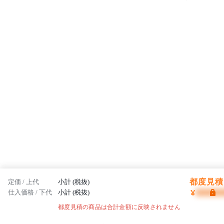
■細断できるもの
PPC用紙(A4サイズ)、10枚以内のホッチキス(11号針ま
で)でとじた紙
A4用紙よりも小さい紙は、必ずA4用紙の束に混ぜて
投入してください。
■細断できるもの(手差し)
カード
都度見積 
定価 / 上代
小計 (税抜)
¥
仕入価格 / 下代
小計 (税抜)
都度見積の商品は合計金額に反映されません