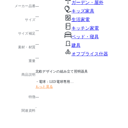
ガーデン・屋外
メーカー品番
---
キッズ家具
---
生活家電
サイズ
キッチン家電
---
サイズ補足
ベッド・寝具
---
建具
素材・材質
オフプライス什器
---
重量
北欧デザインの組み立て照明器具
商品説明
・電球：LED電球専用
もっと見る
・電球別売
・フランジカバー別売
特徴
---
・推奨電球：LED 電球 E26/60 形相当
・点灯方法：壁スイッチ
-
・付属品：コードアジャスター
関連資料
※ポリプロピレン製のシェードは、直射日光などの紫
外線、エアコンなどの風に常時当たる環境下で使用す