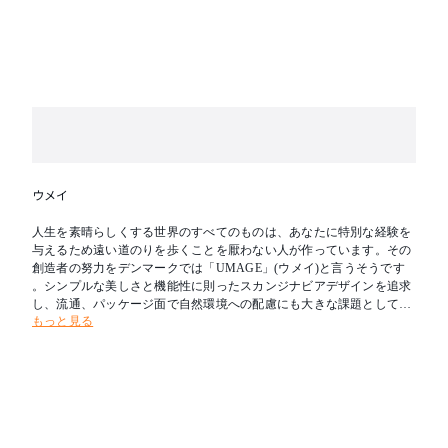
ると劣化が早まりますのでご注意ください。
特記：海外製品のため、発送までにお時間を頂く場合
がございます。詳しい納期はコメントにてお気軽にお
問合せくださいませ。
※商品の詳細についてはお問い合わせください。
ウメイ
人生を素晴らしくする世界のすべてのものは、あなたに特別な経験を
与えるため遠い道のりを歩くことを厭わない人が作っています。その
創造者の努力をデンマークでは「UMAGE」(ウメイ)と言うそうです
。シンプルな美しさと機能性に則ったスカンジナビアデザインを追求
し、流通、パッケージ面で自然環境への配慮にも大きな課題として取
もっと見る
り組んでいるブランドです。