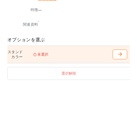
・電球別売
特徴
---
・推奨電球:LED 電球 E26/60 形相当
・点灯方法:フットスイッチ
-
関連資料
※ポリプロピレン製のシェードは、直射日光などの紫
外線、エアコンなどの風に常時当たる環境下で使用す
ると劣化が早まりますのでご注意ください。
オプションを選ぶ
特記:海外製品のため、発送までにお時間を頂く場合が
スタンド
ございます。詳しい納期はコメントにてお気軽にお問
未選択
カラー
合せくださいませ。
選択解除