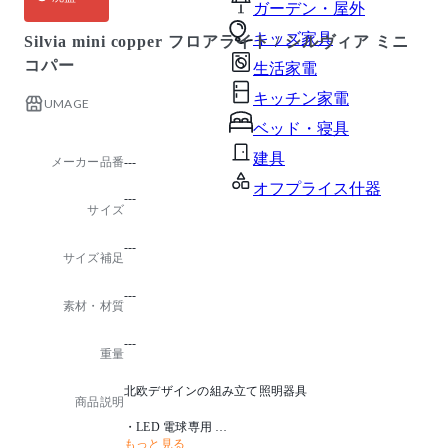
ガーデン・屋外
キッズ家具
Silvia mini copper フロアライト / シルヴィア ミニ
コパー
生活家電
キッチン家電
UMAGE
ベッド・寝具
建具
メーカー品番
---
オフプライス什器
---
サイズ
---
サイズ補足
---
素材・材質
---
重量
北欧デザインの組み立て照明器具
商品説明
・LED 電球専用
もっと見る
・フランジカバー別売