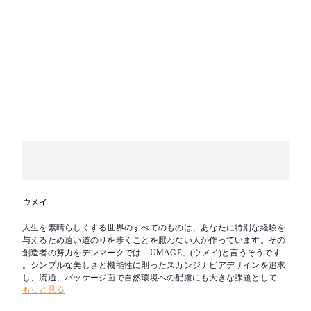
ウメイ
人生を素晴らしくする世界のすべてのものは、あなたに特別な経験を
与えるため遠い道のりを歩くことを厭わない人が作っています。その
創造者の努力をデンマークでは「UMAGE」(ウメイ)と言うそうです
。シンプルな美しさと機能性に則ったスカンジナビアデザインを追求
し、流通、パッケージ面で自然環境への配慮にも大きな課題として取
もっと見る
り組んでいるブランドです。