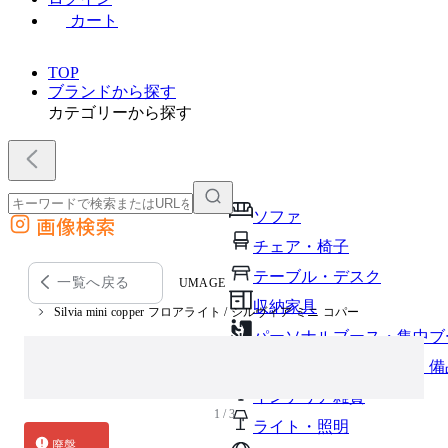
カート
TOP
ブランドから探す
カテゴリーから探す
ソファ
画像検索
外部サイトの商品をカートに追加
チェア・椅子
他のサイトで見つけた商品ページのURLを貼り付けて、カートに追加できます
テーブル・デスク
一覧へ戻る
UMAGE
収納家具
Silvia mini copper フロアライト / シルヴィア ミニ コパー
パーソナルブース・集中ブ
オフィスアクセサリー・備
インテリア雑貨
1 / 3
ライト・照明
廃盤