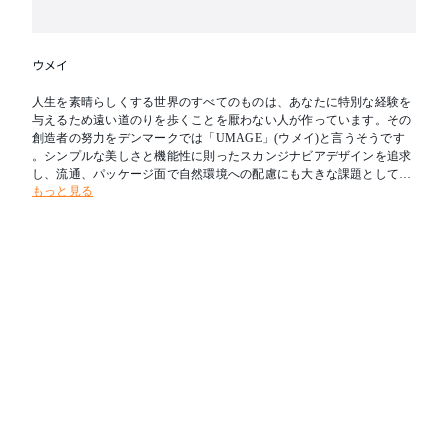
ウメイ
人生を素晴らしくする世界のすべてのものは、あなたに特別な経験を
与えるため遠い道のりを歩くことを厭わない人が作っています。その
創造者の努力をデンマークでは「UMAGE」(ウメイ)と言うそうです
。シンプルな美しさと機能性に則ったスカンジナビアデザインを追求
し、流通、パッケージ面で自然環境への配慮にも大きな課題として取
もっと見る
り組んでいるブランドです。