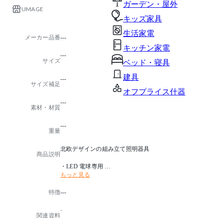
ガーデン・屋外
UMAGE
キッズ家具
生活家電
メーカー品番
---
キッチン家電
---
サイズ
ベッド・寝具
建具
---
サイズ補足
オフプライス什器
---
素材・材質
---
重量
北欧デザインの組み立て照明器具
商品説明
・LED 電球専用
もっと見る
・フランジカバー別売
・電球別売
特徴
---
・推奨電球：LED 電球 E26/60 形相当
・点灯方法：壁スイッチ
-
関連資料