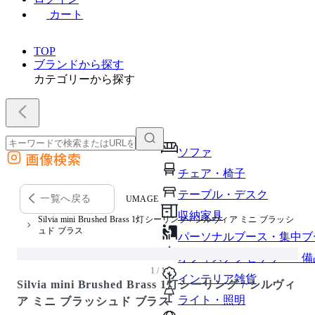
カート
TOP
ブランドから探す
カテゴリーから探す
ソファ
画像検索
外部サイトの商品をカートに追加
チェア・椅子
他のサイトで見つけた商品ページのURLを貼り付けて、カートに追加できます
テーブル・デスク
一覧へ戻る
UMAGE
収納家具
Silvia mini Brushed Brass 1灯シーリング / シルヴィア ミニ ブラッシ
ュド ブラス
パーソナルブース・集中ブ
オフィスアクセサリー・備
1 / 1
インテリア雑貨
Silvia mini Brushed Brass 1灯シーリング / シルヴィ
ライト・照明
ア ミニ ブラッシュド ブラス