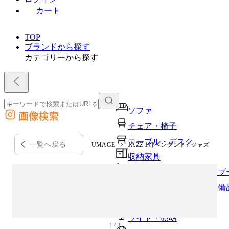
カート
TOP
ブランドから探す
カテゴリーから探す
ソファ
画像検索
外部サイトの商品をカートに追加
チェア・椅子
他のサイトで見つけた商品ページのURLを貼り付けて、カートに追加できます
テーブル・デスク
一覧へ戻る
UMAGE
JAZZ 1灯ペンダント / ジャズ
収納家具
パーソナルブース・集中ブ
オフィスアクセサリー・備
インテリア雑貨
ライト・照明
1 / 3