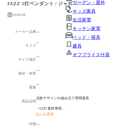
ガーデン・屋外
JAZZ 1灯ペンダント / ジャズ
キッズ家具
UMAGE
生活家電
キッチン家電
メーカー品番
---
ベッド・寝具
---
サイズ
建具
オフプライス什器
---
サイズ補足
---
素材・材質
---
重量
北欧デザインの組み立て照明器具
商品説明
・LED 電球専用
もっと見る
・フランジカバー別売
・電球別売
特徴
---
・推奨電球：LED 電球 E26/60 形相当
・点灯方法：壁スイッチ