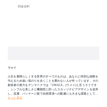
-
関連資料
※ポリプロピレン製のシェードは、直射日光などの紫
外線、エアコンなどの風に常時当たる環境下で使用す
ると劣化が早まりますのでご注意ください。
特記：海外製品のため、発送までにお時間を頂く場合
がございます。詳しい納期はコメントにてお気軽にお
問合せくださいませ。
※商品の詳細についてはお問い合わせください。
ウメイ
人生を素晴らしくする世界のすべてのものは、あなたに特別な経験を
与えるため遠い道のりを歩くことを厭わない人が作っています。その
創造者の努力をデンマークでは「UMAGE」(ウメイ)と言うそうです
。シンプルな美しさと機能性に則ったスカンジナビアデザインを追求
し、流通、パッケージ面で自然環境への配慮にも大きな課題として取
もっと見る
り組んでいるブランドです。