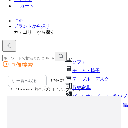
カート
TOP
ブランドから探す
カテゴリーから探す
ソファ
画像検索
外部サイトの商品をカートに追加
チェア・椅子
他のサイトで見つけた商品ページのURLを貼り付けて、カートに追加できます
テーブル・デスク
一覧へ戻る
UMAGE
収納家具
Aluvia mini 1灯ペンダント / アルヴィア ミニ
パーソナルブース・集中ブ
オフィスアクセサリー・備
インテリア雑貨
ライト・照明