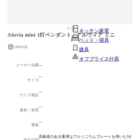
ガーデン・屋外
キッズ家具
生活家電
1 / 9
キッチン家電
Aluvia mini 1灯ペンダント / アルヴィア ミニ
ベッド・寝具
UMAGE
建具
オフプライス什器
メーカー品番
---
---
サイズ
---
サイズ補足
---
素材・材質
---
重量
高級感のある重厚なアルミニウムプレートを用いたSil