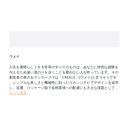
ウメイ
人生を素晴らしくする世界のすべてのものは、あなたに特別な経験を
与えるため遠い道のりを歩くことを厭わない人が作っています。その
創造者の努力をデンマークでは「UMAGE」(ウメイ)と言うそうです
。シンプルな美しさと機能性に則ったスカンジナビアデザインを追求
し、流通、パッケージ面で自然環境への配慮にも大きな課題として取
もっと見る
り組んでいるブランドです。