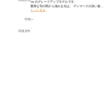
商品説明
via のグレードアップモデルです。
重厚な羽の間から洩れる光は、 デンマークの深い森の
もっと見る
木漏れ日を思わせます。
アルミニウムを採用したことで環境による劣化に強く
特徴
---
なり、マット塗装のカラーバリエーションを展開でき
るようになりました。
-
関連資料
■コード長加工サービスに対応しています。
お部屋に合わせて、コードの短縮、延長加工をいたし
ます。
■備考
・組立式
・LED 電球専用
・フランジカバー別売
・電球別売
・推奨電球：LED電球 E26/100 形相当
・点灯方法：壁スイッチ
・付属品：簡易コードアジャスター
■アイテムの詳細については、お問合せください。