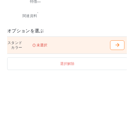
特徴
---
・電球別売
・推奨電球：LED 電球 E26/60 形相当
-
・点灯方法：中間スイッチ
関連資料
■アイテムの詳細については、お問合せください。
※ポリプロピレン製のシェードは、直射日光などの紫
オプションを選ぶ
外線、エアコンなどの風に常時当たる環境下で使用す
ると劣化が早まりますのでご注意ください。
スタンド
未選択
カラー
選択解除