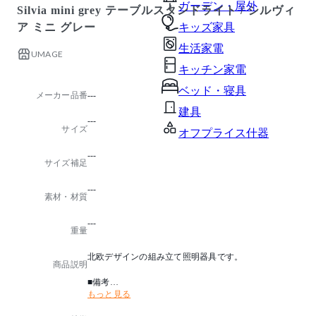
ガーデン・屋外
Silvia mini grey テーブルスタンドライト / シルヴィ
ア ミニ グレー
キッズ家具
生活家電
UMAGE
キッチン家電
ベッド・寝具
メーカー品番
---
建具
---
サイズ
オフプライス什器
---
サイズ補足
---
素材・材質
---
重量
北欧デザインの組み立て照明器具です。
商品説明
■備考
もっと見る
・LED電球専用
・フランジカバー別売