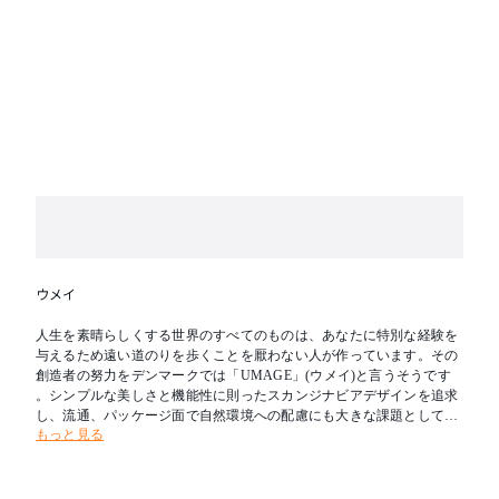
ウメイ
人生を素晴らしくする世界のすべてのものは、あなたに特別な経験を
与えるため遠い道のりを歩くことを厭わない人が作っています。その
創造者の努力をデンマークでは「UMAGE」(ウメイ)と言うそうです
。シンプルな美しさと機能性に則ったスカンジナビアデザインを追求
し、流通、パッケージ面で自然環境への配慮にも大きな課題として取
もっと見る
り組んでいるブランドです。