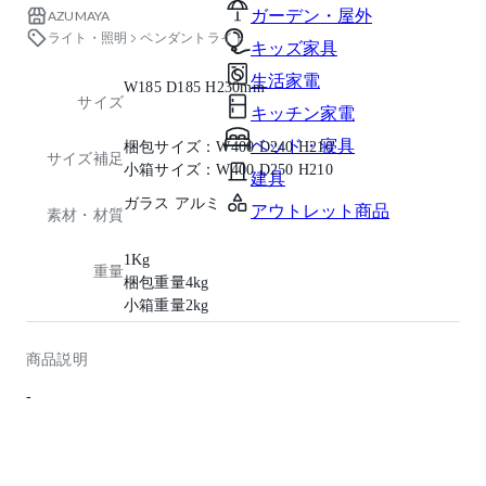
ガーデン・屋外
AZUMAYA
ライト・照明
ペンダントライト
キッズ家具
生活家電
W185 D185 H230mm
サイズ
キッチン家電
ベッド・寝具
梱包サイズ：W400 D240 H210
サイズ補足
小箱サイズ：W400 D250 H210
建具
ガラス アルミ
アウトレット商品
素材・材質
1Kg
重量
梱包重量4kg
小箱重量2kg
商品説明
-