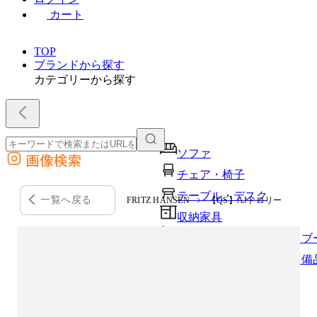
カート
TOP
ブランドから探す
カテゴリーから探す
ソファ
画像検索
外部サイトの商品をカートに追加
チェア・椅子
他のサイトで見つけた商品ページのURLを貼り付けて、カートに追加できます
テーブル・デスク
一覧へ戻る
FRITZ HANSEN
【QS】AJトロリー
収納家具
パーソナルブース・集中ブ
オフィスアクセサリー・備
インテリア雑貨
ライト・照明