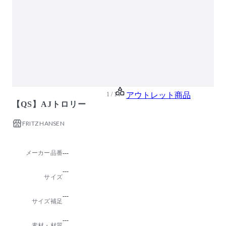
ガーデン・屋外
キッズ家具
生活家電
キッチン家電
ベッド・寝具
建具
1 / 14
アウトレット商品
【QS】AJトロリー
FRITZ HANSEN
メーカー品番
---
---
サイズ
---
サイズ補足
---
素材・材質