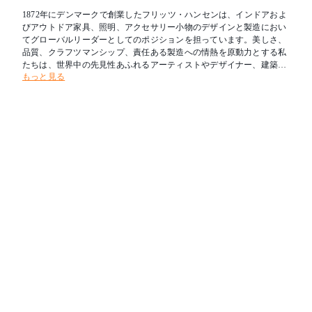
1872年にデンマークで創業したフリッツ・ハンセンは、インドアおよ
びアウトドア家具、照明、アクセサリー小物のデザインと製造におい
てグローバルリーダーとしてのポジションを担っています。美しさ、
品質、クラフツマンシップ、責任ある製造への情熱を原動力とする私
たちは、世界中の先見性あふれるアーティストやデザイナー、建築家
もっと見る
とのコラボレーションを通じて、現代の北欧のライフスタイルを表現
し続けています。フリッツ・ハンセンは、アルネ・ヤコブセン、セシ
リエ・マンツ、ハンス・J・ウェグナー、ピエロ・リッソーニ、ハイ
メ・アジョン、ポール・ケアホルムをはじめとする著名なデザイナー
たちとコラボレーションし、コレクションアイテムを誕生させてきま
した。現在、フリッツ・ハンセンの製品は、約2,000箇所の販売拠点を
通じて世界85カ国以上で販売されています。