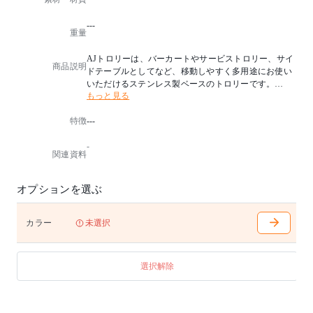
---
重量
AJトロリーは、バーカートやサービストロリー、サイ
商品説明
ドテーブルとしてなど、移動しやすく多用途にお使い
いただけるステンレス製ベースのトロリーです。
もっと見る
アルネ・ヤコブセンが自身のティータイムのためにデ
ザインした精巧で建築的な雰囲気をも備えたこのエレ
特徴
---
ガントなトロリーは、時を超えてモダンで実用的なア
イテムであり続けます。
-
関連資料
デザイナー：アルネ・ヤコブセン
オプションを選ぶ
カラー
未選択
選択解除