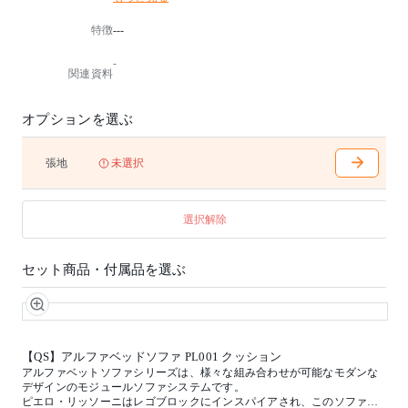
れ、このソファシリーズをデザインしました。
特徴
---
フルパディングのシート、背もたれ、アームレストの
張り地は幅広いバリエーションのファブリックからお
-
選びいだけます。
関連資料
カバーは取り外して交換することが可能です。
デザイナー：ピエロ・リッソーニ
オプションを選ぶ
張地
未選択
選択解除
セット商品・付属品を選ぶ
【QS】アルファベッドソファ PL001 クッション
アルファベットソファシリーズは、様々な組み合わせが可能なモダンな
デザインのモジュールソファシステムです。
ピエロ・リッソーニはレゴブロックにインスパイアされ、このソファシ