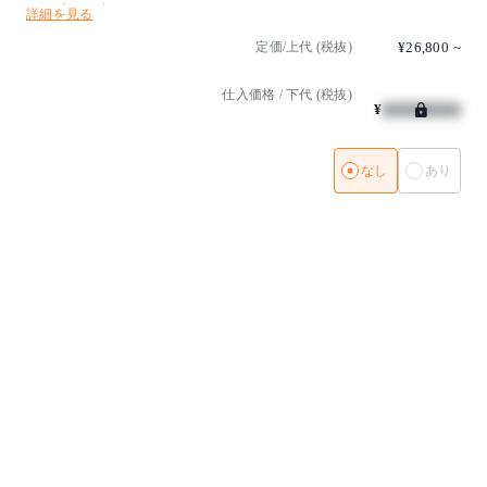
リーズをデザインしました。
詳細を見る
フルパディングのシート、背もたれ、アームレストの張り地は幅広いバ
リエーションのファブリックからお選びいだけます。
定価/上代 (税抜)
¥26,800
~
カバーは取り外して交換することが可能です。
仕入価格 / 下代 (税抜)
デザイナー：ピエロ・リッソーニ
¥
なし
あり