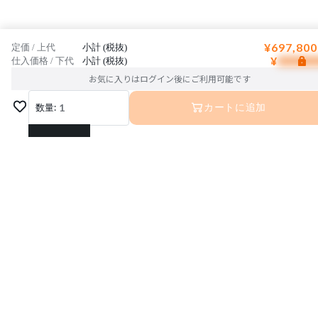
¥697,800
定価 / 上代
小計 (税抜)
¥
仕入価格 / 下代
小計 (税抜)
お気に入りはログイン後にご利用可能です
数量:
1
カートに追加
1
2
3
運営会社
利用規約
プライバシーポリシー
4
特定商取引法に基づく表記
お問い合わせ
5
© Interior Base Inc.