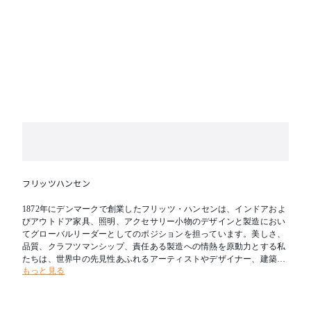
フリッツハンセン
1872年にデンマークで創業したフリッツ・ハンセンは、インドアおよ
びアウトドア家具、照明、アクセサリー小物のデザインと製造におい
てグローバルリーダーとしてのポジションを担っています。美しさ、
品質、クラフツマンシップ、責任ある製造への情熱を原動力とする私
たちは、世界中の先見性あふれるアーティストやデザイナー、建築家
もっと見る
とのコラボレーションを通じて、現代の北欧のライフスタイルを表現
し続けています。フリッツ・ハンセンは、アルネ・ヤコブセン、セシ
リエ・マンツ、ハンス・J・ウェグナー、ピエロ・リッソーニ、ハイ
メ・アジョン、ポール・ケアホルムをはじめとする著名なデザイナー