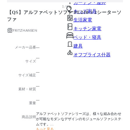
ガーデン・屋外
1 / 6
キッズ家具
【QS】アルファベットソファ PL210-3 2シーターソ
ファ
生活家電
キッチン家電
FRITZ HANSEN
ベッド・寝具
建具
メーカー品番
---
オフプライス什器
---
サイズ
---
サイズ補足
---
素材・材質
---
重量
アルファベットソファシリーズは、様々な組み合わせ
商品説明
が可能なモダンなデザインのモジュールソファシステ
ムです。
もっと見る
ピエロ・リッソーニはレゴブロックにインスパイアさ