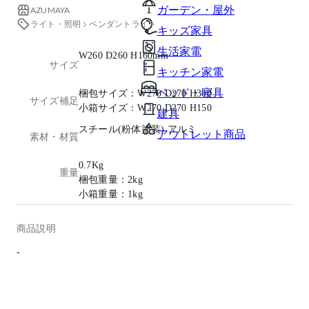
ガーデン・屋外
AZUMAYA
ライト・照明
ペンダントライト
キッズ家具
生活家電
W260 D260 H160mm
サイズ
キッチン家電
ベッド・寝具
梱包サイズ：W270 D270 H300
サイズ補足
小箱サイズ：W270 D270 H150
建具
スチール(粉体塗装) アルミ
アウトレット商品
素材・材質
0.7Kg
重量
梱包重量：2kg
小箱重量：1kg
商品説明
-