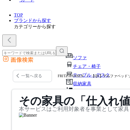
TOP
ブランドから探す
カテゴリーから探す
ソファ
画像検索
外部サイトの商品をカートに追加
チェア・椅子
他のサイトで見つけた商品ページのURLを貼り付けて、カートに追加できます
テーブル・デスク
一覧へ戻る
FRITZ HANSEN
【QS】アルファベッドソフ
収納家具
パーソナルブース・集中ブ
その家具の「仕入れ
オフィスアクセサリー・備
本サービスはご利用対象者を事業として家具
インテリア雑貨
ライト・照明
ガーデン・屋外