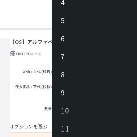
4
5
6
【QS】アルファベッドソファ PL001 クッション
FRITZ HANSEN
7
定価 / 上代 (税抜)
¥26,800 ~
8
仕入価格 / 下代 (税抜)
9
¥
1
10
数量
11
オプションを選ぶ