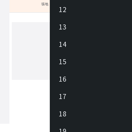
張地
未選択
12
13
フリッツハンセン
14
1872年にデンマークで創業したフリッ
ンセンは、インドアおよびアウトドア
15
照明、アクセサリー小物のデザインと
おいてグローバルリーダーとしてのポ
ンを担っています。美しさ、品質、ク
16
もっと見る
マンシップ、責任ある製造への情熱を
とする私たちは、世界中の先見性あふ
ーティストやデザイナー、建築家との
17
レーションを通じて、現代の北欧のラ
タイルを表現し続けています。フリッ
ンセンは、アルネ・ヤコブセン、セシ
マンツ、ハンス・J・ウェグナー、ピ
18
リッソーニ、ハイメ・アジョン、ポー
アホルムをはじめとする著名なデザイ
ちとコラボレーションし、コレクショ
19
テムを誕生させてきました。現在、フ