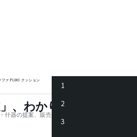
ァ PL001 クッション
1
ース
2
値」、わかります。
品
・什器の提案、販売を行う法人様および個人事業主
3