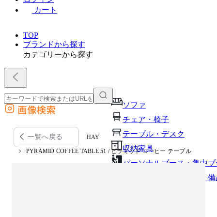
カート
TOP
ブランドから探す
カテゴリーから探す
ソファ
画像検索
外部サイトの商品をカートに追加
チェア・椅子
他のサイトで見つけた商品ページのURLを貼り付けて、カートに追加できます
テーブル・デスク
一覧へ戻る
HAY
収納家具
PYRAMID COFFEE TABLE 51 / ピラミッド コーヒー テーブル
パーソナルブース・集中ブ
オフィスアクセサリー・備
インテリア雑貨
ライト・照明