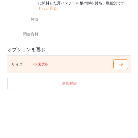
に傾斜した薄いスチール板の脚を持ち、機能的ですっ
もっと見る
きりした表現を生み出しています。
PYRAMIDシリーズは、1950年代にAhrendで働いてい
特徴
---
たヴィム・リートフェルトが最初に制作したCUTOUT
STEELコレクションを、AhrendとHAYとのコラボレー
-
ションで復刻したプロダクトです。
関連資料
ご家庭でのご使用はもちろん、レストランやカフェで
のご使用にもおすすめです。
RESULT CHAIRとコーディネートがおすすめです。
オプションを選ぶ
【予めご了承ください】
木目、色の濃淡は個体差がございます。事前にご確認
サイズ
未選択
いただくことはできず、また素材の性質による、交換
・返品は一切お受けいたしかねます。
選択解除