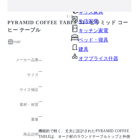
ガーデン・屋外
キッズ家具
1 / 8
生活家電
PYRAMID COFFEE TABLE 51 / ピラミッド コー
ヒー テーブル
キッチン家電
ベッド・寝具
HAY
建具
オフプライス什器
メーカー品番
---
---
サイズ
---
サイズ補足
---
素材・材質
---
重量
機能的で軽く、丈夫に設計されたPYRAMID COFFEE
商品説明
TABLEは、オーク材のラウンドテーブルトップと外側